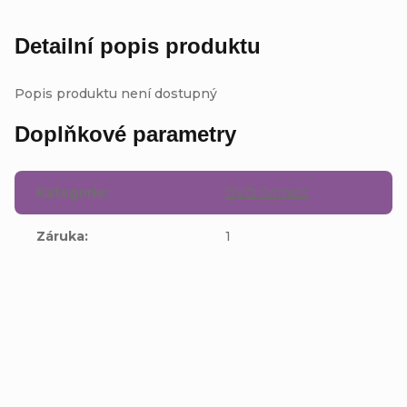
Detailní popis produktu
Popis produktu není dostupný
Doplňkové parametry
Kategorie
:
DVD Comics
Záruka
:
1
Buďte první, kdo napíše příspěvek k této položce.
Přidat komentář