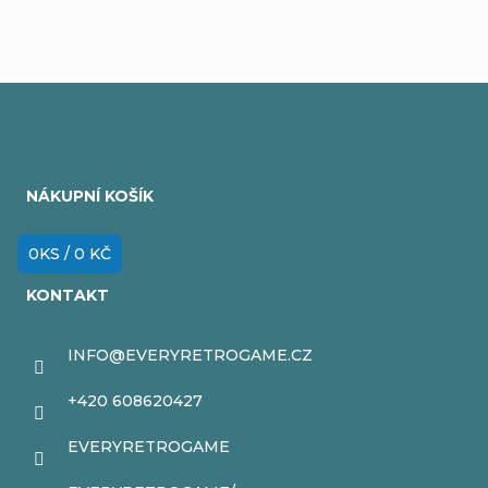
Z
á
NÁKUPNÍ KOŠÍK
p
a
0
KS /
0 KČ
t
KONTAKT
í
INFO
@
EVERYRETROGAME.CZ
+420 608620427
EVERYRETROGAME