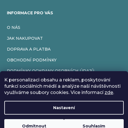
INFORMACE PRO VÁS
O NÁS
JAK NAKUPOVAT
DOPRAVA A PLATBA
OBCHODNÍ PODMÍNKY
PODMÍNKY OCHRANY OSOBNÍCH ÚDAJŮ
K personalizaci obsahu a reklam, poskytování
VRÁCENÍ ZBOŽÍ
funkcí sociálních médií a analýze naší návštěvnosti
využíváme soubory cookies. Více informací
zde
.
REKLAMACE
Nastavení
Vytvořil Shoptet
Rádi bychom vás informovali, že od 17. 7. do 24. 7. včetně
Copyright 2026
EveryRetroGame
. Všechna práva vyhrazena.
Upravit nastavení cookies
máme z důvodu dovolené zavřeno. Všechny objednávky
Loading
.
budou vyřízeny co nejdříve od 27. 7. :) Přejeme vám krásné
Odmítnout
Souhlasím