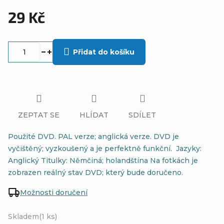
29 Kč
Měrná
cena:
Přidat do košíku
ZEPTAT SE
HLÍDAT
SDÍLET
Použité DVD. PAL verze; anglická verze. DVD je
vyčištěný; vyzkoušený a je perfektně funkční. Jazyky:
Anglický Titulky: Němčiná; holandštína Na fotkách je
zobrazen reálný stav DVD; který bude doručeno.
Možnosti doručení
Skladem
(1 ks)