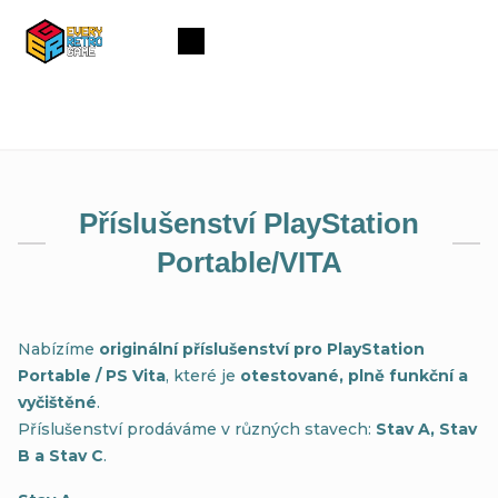
Přejít
na
Nákupní
obsah
košík
Příslušenství PlayStation
Portable/VITA
Nabízíme
originální příslušenství pro PlayStation
Portable / PS Vita
, které je
otestované, plně funkční a
vyčištěné
.
Příslušenství prodáváme v různých stavech:
Stav A, Stav
B a Stav C
.