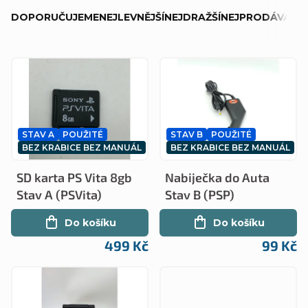
Ř
DOPORUČUJEME
NEJLEVNĚJŠÍ
NEJDRAŽŠÍ
NEJPRODÁVANĚJ
a
z
V
e
ý
n
p
í
STAV A
POUŽITÉ
STAV B
POUŽITÉ
i
p
BEZ KRABICE BEZ MANUÁL
BEZ KRABICE BEZ MANUÁL
s
r
SD karta PS Vita 8gb
Nabiječka do Auta
p
o
Stav A (PSVita)
Stav B (PSP)
r
d
Do košíku
Do košíku
o
u
499 Kč
99 Kč
d
k
u
t