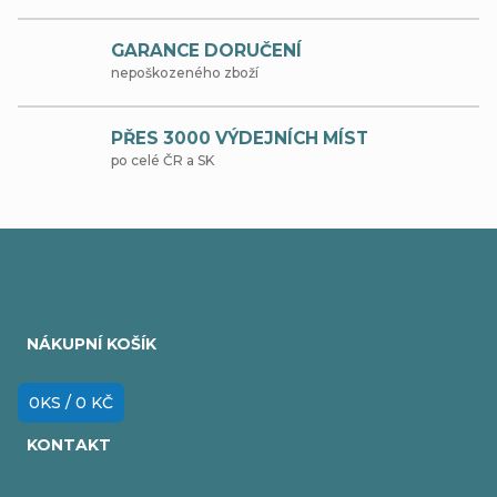
c
GARANCE DORUČENÍ
í
nepoškozeného zboží
p
r
PŘES 3000 VÝDEJNÍCH MÍST
po celé ČR a SK
v
k
y
Z
v
á
ý
NÁKUPNÍ KOŠÍK
p
p
i
a
0
KS /
0 KČ
s
t
KONTAKT
u
í