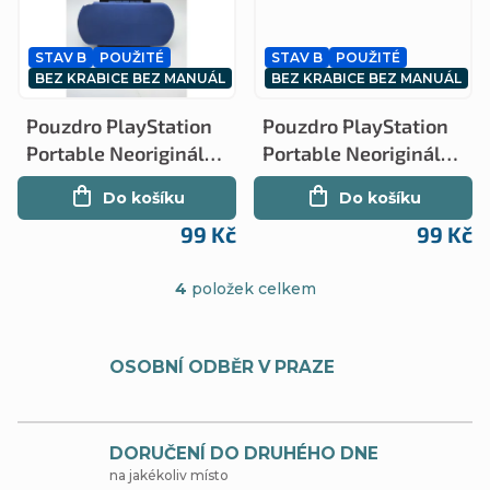
k
ů
t
STAV B
POUŽITÉ
STAV B
POUŽITÉ
ů
BEZ KRABICE BEZ MANUÁL
BEZ KRABICE BEZ MANUÁL
Pouzdro PlayStation
Pouzdro PlayStation
Portable Neoriginál
Portable Neoriginál
Modrý Stav B (PSP)
Stav B (PSP)
Do košíku
Do košíku
99 Kč
99 Kč
4
položek celkem
O
v
OSOBNÍ ODBĚR V PRAZE
l
á
d
DORUČENÍ DO DRUHÉHO DNE
na jakékoliv místo
a