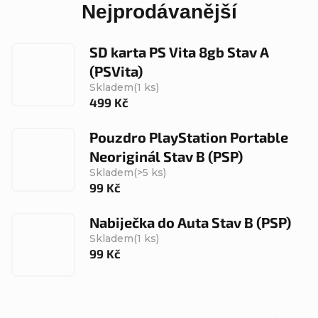
Nejprodávanější
SD karta PS Vita 8gb Stav A
(PSVita)
Skladem
(1 ks)
499 Kč
Pouzdro PlayStation Portable
Neoriginál Stav B (PSP)
Skladem
(>5 ks)
99 Kč
Nabiječka do Auta Stav B (PSP)
Skladem
(1 ks)
99 Kč