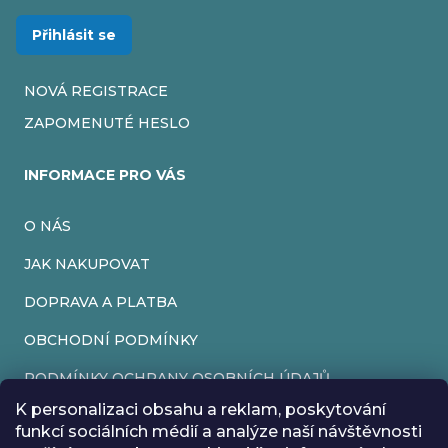
Přihlásit se
NOVÁ REGISTRACE
ZAPOMENUTÉ HESLO
INFORMACE PRO VÁS
O NÁS
JAK NAKUPOVAT
DOPRAVA A PLATBA
OBCHODNÍ PODMÍNKY
PODMÍNKY OCHRANY OSOBNÍCH ÚDAJŮ
K personalizaci obsahu a reklam, poskytování
VRÁCENÍ ZBOŽÍ
funkcí sociálních médií a analýze naší návštěvnosti