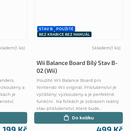
STAV B
POUŽITÉ
BEZ KRABICE BEZ MANUÁL
kladem
(1 ks)
Skladem
(1 ks)
Wii Balance Board Bílý Stav B-
02 (Wii)
anders.
Použité Wii Balance Board pro
vyzkoušeny a
Nintendo Wii originál. Přislušenství je
tkách je
výčištěny; vyzkoušeny a je perfektně
enství;
funkční. Na fotkách je zobrazen reálný
stav přislušenství; které bude...
Do košíku
199 Kč
499 Kč