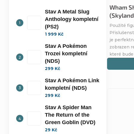
Wham She
Stav A Metal Slug
(Skyland
Anthology kompletní
Použité fig
(PS2)
Přislušenst
1 999 Kč
je perfektn
Stav A Pokémon
zobrazen re
Trozei kompletní
které bude
(NDS)
299 Kč
Stav A Pokémon Link
kompletní (NDS)
299 Kč
Stav A Spider Man
The Return of the
Green Goblin (DVD)
29 Kč