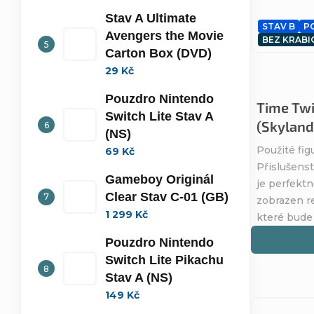
Stav A Ultimate
STAV B
P
Avengers the Movie
BEZ KRABI
Carton Box (DVD)
29 Kč
Pouzdro Nintendo
Time Twi
Switch Lite Stav A
(Skyland
(NS)
Použité fig
69 Kč
Přislušenst
Gameboy Originál
je perfektn
Clear Stav C-01 (GB)
zobrazen re
1 299 Kč
které bude
Pouzdro Nintendo
Switch Lite Pikachu
Stav A (NS)
149 Kč