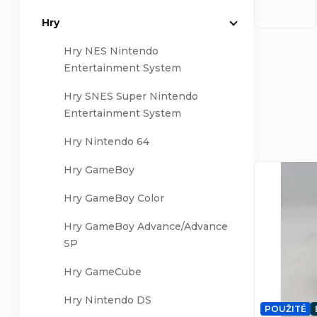
Hry
a
Hry NES Nintendo
n
Entertainment System
n
Ř
Hry SNES Super Nintendo
Entertainment System
í
a
Hry Nintendo 64
p
z
V
Hry GameBoy
a
Hry GameBoy Color
e
ý
Hry GameBoy Advance/Advance
n
n
p
SP
e
í
Hry GameCube
i
Hry Nintendo DS
l
p
s
POUŽITÉ