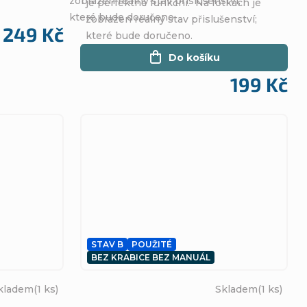
zobrazen reálný stav přislušenství;
je perfektně funkční. Na fotkách je
které bude doručeno.
zobrazen reálný stav přislušenství;
249 Kč
které bude doručeno.
Do košíku
199 Kč
STAV B
POUŽITÉ
BEZ KRABICE BEZ MANUÁL
kladem
(1 ks)
Skladem
(1 ks)