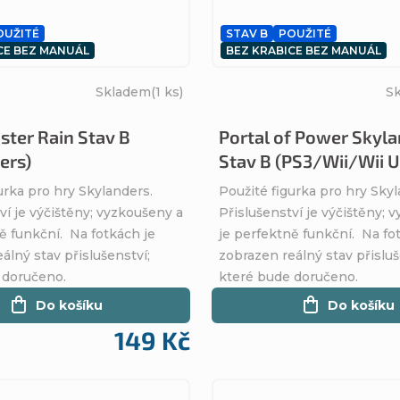
OUŽITÉ
STAV B
POUŽITÉ
CE BEZ MANUÁL
BEZ KRABICE BEZ MANUÁL
Skladem
(1 ks)
S
ster Rain Stav B
Portal of Power Skyl
ers)
Stav B (PS3/Wii/Wii U
urka pro hry Skylanders.
Použité figurka pro hry Skyl
ví je výčištěny; vyzkoušeny a
Přislušenství je výčištěny; 
ě funkční. Na fotkách je
je perfektně funkční. Na fo
álný stav přislušenství;
zobrazen reálný stav přisluš
 doručeno.
které bude doručeno.
Do košíku
Do košíku
149 Kč