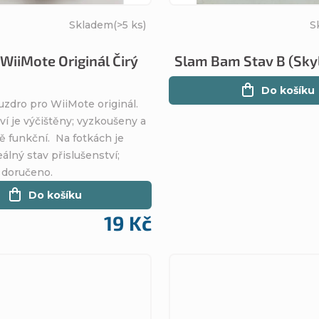
Skladem
(>5 ks)
S
WiiMote Originál Čirý
Slam Bam Stav B (Sky
Do košíku
uzdro pro WiiMote originál.
ví je výčištěny; vyzkoušeny a
ě funkční. Na fotkách je
álný stav přislušenství;
 doručeno.
Do košíku
19 Kč