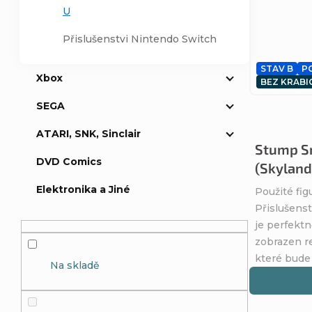
U
Přislušenstvi Nintendo Switch
STAV B
P
Xbox
BEZ KRABI
SEGA
ATARI, SNK, Sinclair
Stump S
DVD Comics
(Skyland
Elektronika a Jiné
Použité fig
Přislušenst
je perfektn
zobrazen re
které bude
Na skladě