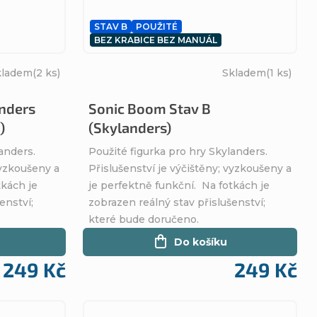
STAV B
POUŽITÉ
BEZ KRABICE BEZ MANUÁL
kladem
(2 ks)
Skladem
(1 ks)
anders
Sonic Boom Stav B
)
(Skylanders)
anders.
Použité figurka pro hry Skylanders.
vyzkoušeny a
Přislušenství je výčištěny; vyzkoušeny a
tkách je
je perfektně funkční. Na fotkách je
enství;
zobrazen reálný stav přislušenství;
které bude doručeno.
Do košíku
249 Kč
249 Kč