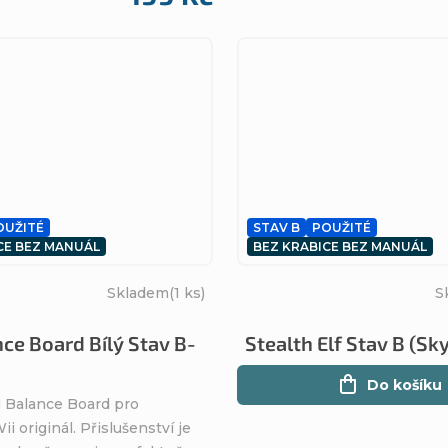
OUŽITÉ
STAV B
POUŽITÉ
CE BEZ MANUÁL
BEZ KRABICE BEZ MANUÁL
Skladem
(1 ks)
S
nce Board Bílý Stav B-
Stealth Elf Stav B (Sk
Do košíku
i Balance Board pro
i originál. Přislušenství je