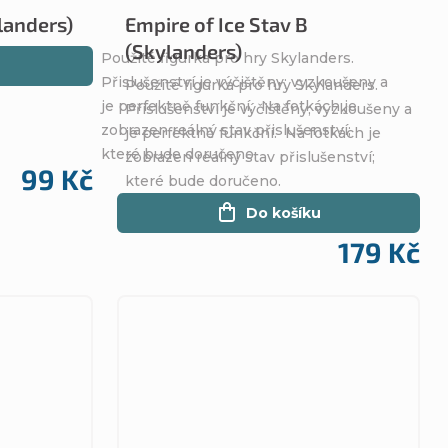
landers)
Empire of Ice Stav B
(Skylanders)
Použité figurka pro hry Skylanders.
Přislušenství je výčištěny; vyzkoušeny a
Použité figurka pro hry Skylanders.
je perfektně funkční. Na fotkách je
Přislušenství je výčištěny; vyzkoušeny a
zobrazen reálný stav přislušenství;
je perfektně funkční. Na fotkách je
které bude doručeno.
zobrazen reálný stav přislušenství;
99 Kč
které bude doručeno.
Do košíku
179 Kč