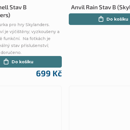
ll Stav B
Anvil Rain Stav B (Sky
ers)
Do košíku
urka pro hry Skylanders.
ví je výčištěny; vyzkoušeny a
ě funkční. Na fotkách je
álný stav přislušenství;
 doručeno.
Do košíku
699 Kč