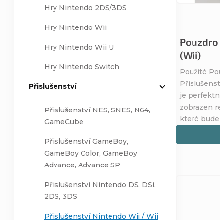
Hry Nintendo 2DS/3DS
r
p
Hry Nintendo Wii
o
Pouzdro 
r
Hry Nintendo Wii U
(Wii)
d
o
Hry Nintendo Switch
Použité Po
Přislušenst
Přislušenství
u
d
je perfektn
zobrazen re
Přislušenství NES, SNES, N64,
k
u
které bude
GameCube
t
k
Přislušenství GameBoy,
GameBoy Color, GameBoy
ů
t
Advance, Advance SP
Přislušenstvi Nintendo DS, DSi,
ů
2DS, 3DS
Přislušenství Nintendo Wii / Wii