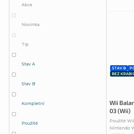
Akce
Novinka
Tip
Stav A
STAV B
P
BEZ KRABI
Stav B
Wii Bala
Kompletní
03 (Wii)
Použité Wi
Použité
Nintendo Wi