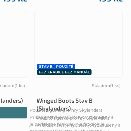
STAV B
POUŽITÉ
BEZ KRABICE BEZ MANUÁL
kladem
(1 ks)
Skladem
(1 ks)
ylanders)
Winged Boots Stav B
(Skylanders)
Použité figurka pro hry Skylanders.
Přislušenství je výčištěny; vyzkoušeny a
Použité figurka pro hry Skylanders.
je perfektně funkční. Na fotkách je
Přislušenství je výčištěny; vyzkoušeny a