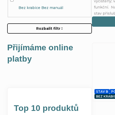
výčištěny; 
funkční. Na
Bez krabice Bez manuál
stav přisluš
Rozbalit filtr
Přijímáme online
platby
STAV B
P
BEZ KRABI
Top 10 produktů