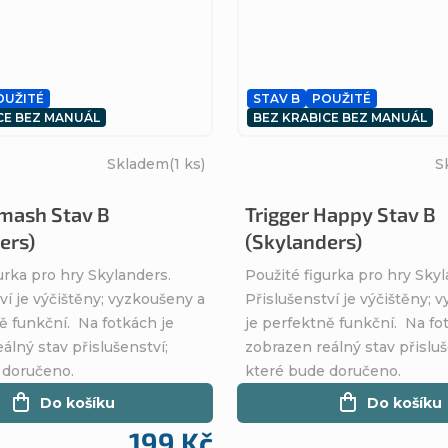
OUŽITÉ
STAV B
POUŽITÉ
CE BEZ MANUÁL
BEZ KRABICE BEZ MANUÁL
Skladem
(1 ks)
S
mash Stav B
Trigger Happy Stav B
ers)
(Skylanders)
urka pro hry Skylanders.
Použité figurka pro hry Skyl
ví je výčištěny; vyzkoušeny a
Přislušenství je výčištěny; 
ě funkční. Na fotkách je
je perfektně funkční. Na fo
álný stav přislušenství;
zobrazen reálný stav přisluš
 doručeno.
které bude doručeno.
Do košíku
Do košíku
199 Kč