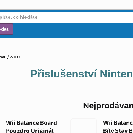
edat
Wii / Wii U
Přislušenství Ninten
Nejprodávan
Wii Balance Board
Wii Balan
Pouzdro Originál
Bílý Stav B