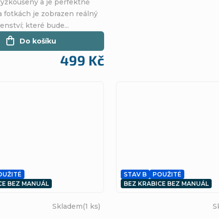
vyzkoušeny a je perfektně
 fotkách je zobrazen reálný
enství; které bude...
Do košíku
499 Kč
OUŽITÉ
STAV B
POUŽITÉ
CE BEZ MANUÁL
BEZ KRABICE BEZ MANUÁL
Skladem
(1 ks)
S