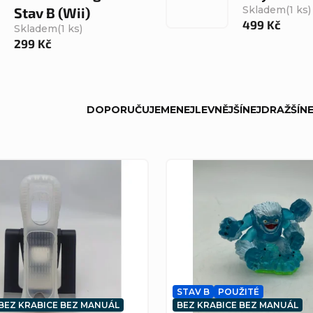
Skladem
(1 ks)
Stav B (Wii)
499 Kč
Skladem
(1 ks)
299 Kč
DOPORUČUJEME
NEJLEVNĚJŠÍ
NEJDRAŽŠÍ
NE
STAV B
POUŽITÉ
BEZ KRABICE BEZ MANUÁL
BEZ KRABICE BEZ MANUÁL