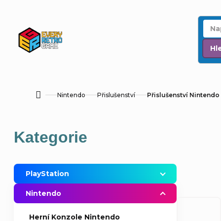
Přejít
na
obsah
Hl
Nintendo
Přislušenství
Přislušenství Nintendo 
Domů
P
Přeskočit
Kategorie
o
kategorie
s
PlayStation
t
Nintendo
r
Herní Konzole Nintendo