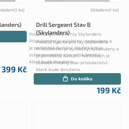
kladem
(1 ks)
Skladem
(1 ks)
landers)
Drill Sergeant Stav B
(Skylanders)
Použité figurka pro hry Skylanders.
Přislušenství je výčištěny; vyzkoušeny a
Použité figurka pro hry Skylanders.
je perfektně funkční. Na fotkách je
Přislušenství je výčištěny; vyzkoušeny a
zobrazen reálný stav přislušenství;
je perfektně funkční. Na fotkách je
které bude doručeno.
zobrazen reálný stav přislušenství;
399 Kč
které bude doručeno.
Do košíku
199 Kč