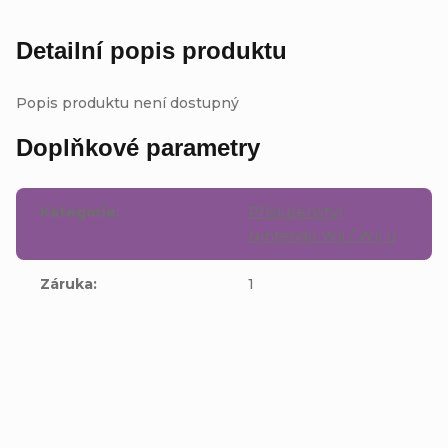
Detailní popis produktu
Popis produktu není dostupný
Doplňkové parametry
Kategorie
:
Přislušenství
Nintendo Wii / Wii U
Záruka
:
1
Buďte první, kdo napíše příspěvek k této položce.
Přidat komentář