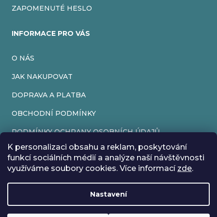
ZAPOMENUTÉ HESLO
INFORMACE PRO VÁS
O NÁS
JAK NAKUPOVAT
DOPRAVA A PLATBA
OBCHODNÍ PODMÍNKY
PODMÍNKY OCHRANY OSOBNÍCH ÚDAJŮ
K personalizaci obsahu a reklam, poskytování
VRÁCENÍ ZBOŽÍ
funkcí sociálních médií a analýze naší návštěvnosti
využíváme soubory cookies. Více informací
zde
.
REKLAMACE
Nastavení
Vytvořil Shoptet
Rádi bychom vás informovali, že od 17. 7. do 24. 7. včetně
Copyright 2026
EveryRetroGame
. Všechna práva vyhrazena.
Upravit nastavení cookies
máme z důvodu dovolené zavřeno. Všechny objednávky