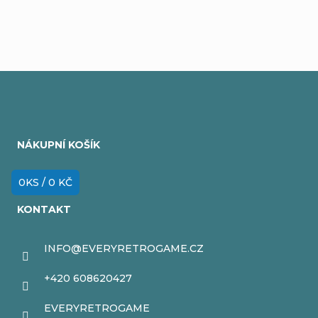
Z
á
NÁKUPNÍ KOŠÍK
p
a
0
KS /
0 KČ
t
KONTAKT
í
INFO
@
EVERYRETROGAME.CZ
+420 608620427
EVERYRETROGAME