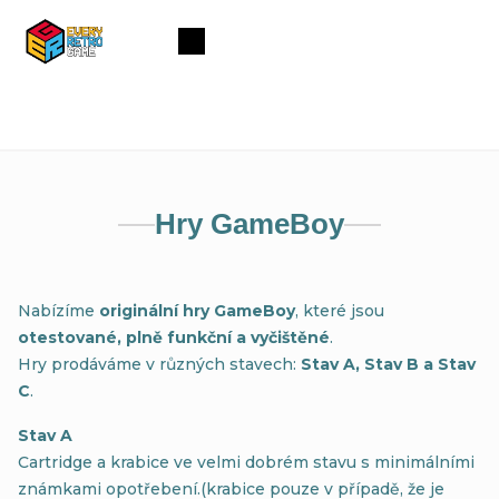
Přejít
na
Nákupní
obsah
košík
Hry GameBoy
Nabízíme
originální hry GameBoy
, které jsou
otestované, plně funkční a vyčištěné
.
Hry prodáváme v různých stavech:
Stav A, Stav B a Stav
C
.
Stav A
Cartridge a krabice ve velmi dobrém stavu s minimálními
známkami opotřebení.(krabice pouze v případě, že je