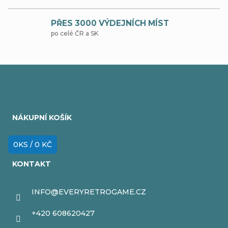
r
PŘES 3000 VÝDEJNÍCH MÍST
v
po celé ČR a SK
k
y
v
Z
ý
á
p
NÁKUPNÍ KOŠÍK
p
i
a
0
KS /
0 KČ
s
t
u
KONTAKT
í
INFO
@
EVERYRETROGAME.CZ
+420 608620427