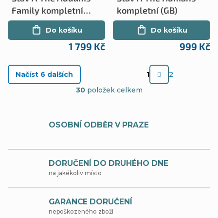
Family kompletní
kompletní (GB)
(GB)
Do košíku
Do košíku
1 799 Kč
999 Kč
S
Načíst 6 dalších
1
2
t
O
30
položek celkem
r
v
á
l
OSOBNÍ ODBĚR V PRAZE
n
á
k
d
o
DORUČENÍ DO DRUHÉHO DNE
a
v
na jakékoliv místo
c
á
í
n
GARANCE DORUČENÍ
nepoškozeného zboží
p
í