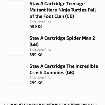
Stav A Cartridge Teenage
Mutant Hero Ninja Turtles Fall
of the Foot Clan (GB)
Skladem
(1 ks)
499 Kč
Stav A Cartridge Spider Man 2
(GB)
Skladem
(1 ks)
399 Kč
Stav A Cartridge The Incredible
Crash Dummies (GB)
Skladem
(1 ks)
299 Kč
Ř
DOPORUČUJEME
NEJLEVNĚJŠÍ
NEJDRAŽŠÍ
NEJPRODÁVANĚJ