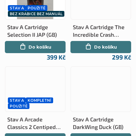
t
STAV A
POUŽITÉ
ů
BEZ KRABICE BEZ MANUÁL
Stav A Cartridge
Stav A Cartridge The
Selection II JAP (GB)
Incredible Crash
Dummies (GB)
Do košíku
Do košíku
399 Kč
299 Kč
STAV A
KOMPLETNÍ
POUŽITÉ
Stav A Arcade
Stav A Cartridge
Classics 2 Centipede +
DarkWing Duck (GB)
Millipede kompletní