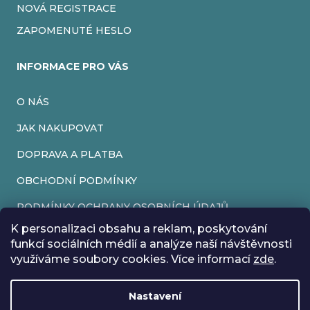
NOVÁ REGISTRACE
ZAPOMENUTÉ HESLO
INFORMACE PRO VÁS
O NÁS
JAK NAKUPOVAT
DOPRAVA A PLATBA
OBCHODNÍ PODMÍNKY
PODMÍNKY OCHRANY OSOBNÍCH ÚDAJŮ
K personalizaci obsahu a reklam, poskytování
VRÁCENÍ ZBOŽÍ
funkcí sociálních médií a analýze naší návštěvnosti
využíváme soubory cookies. Více informací
zde
.
REKLAMACE
Nastavení
Vytvořil Shoptet