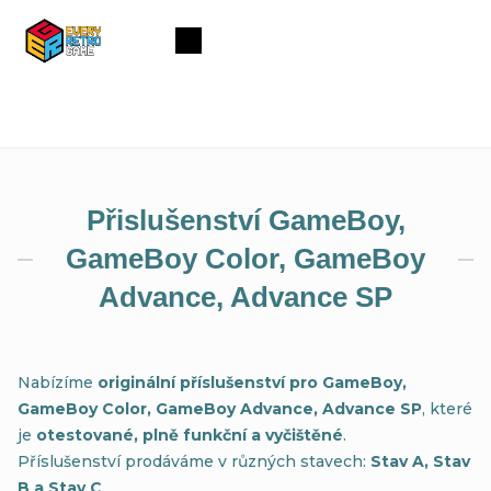
Přejít
na
Nákupní
obsah
košík
Přislušenství GameBoy,
GameBoy Color, GameBoy
Advance, Advance SP
Nabízíme
originální příslušenství pro GameBoy,
GameBoy Color, GameBoy Advance, Advance SP
, které
je
otestované, plně funkční a vyčištěné
.
Příslušenství prodáváme v různých stavech:
Stav A, Stav
B a Stav C
.