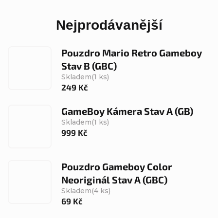
Nejprodávanější
Pouzdro Mario Retro Gameboy
Stav B (GBC)
Skladem
(1 ks)
249 Kč
GameBoy Kámera Stav A (GB)
Skladem
(1 ks)
999 Kč
Pouzdro Gameboy Color
Neoriginál Stav A (GBC)
Skladem
(4 ks)
69 Kč