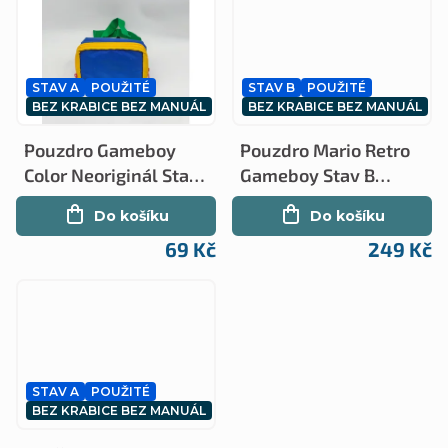
u
t
k
ů
t
STAV A
POUŽITÉ
STAV B
POUŽITÉ
ů
BEZ KRABICE BEZ MANUÁL
BEZ KRABICE BEZ MANUÁL
Pouzdro Gameboy
Pouzdro Mario Retro
Color Neoriginál Stav
Gameboy Stav B
A (GBC)
(GBC)
Do košíku
Do košíku
69 Kč
249 Kč
STAV A
POUŽITÉ
BEZ KRABICE BEZ MANUÁL