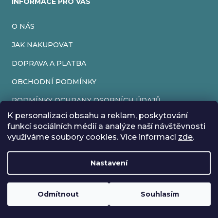
INFORMACE PRO VÁS
O NÁS
JAK NAKUPOVAT
DOPRAVA A PLATBA
OBCHODNÍ PODMÍNKY
PODMÍNKY OCHRANY OSOBNÍCH ÚDAJŮ
K personalizaci obsahu a reklam, poskytování
VRÁCENÍ ZBOŽÍ
funkcí sociálních médií a analýze naší návštěvnosti
využíváme soubory cookies. Více informací
zde
.
REKLAMACE
Nastavení
Vytvořil Shoptet
Rádi bychom vás informovali, že od 17. 7. do 24. 7. včetně
Copyright 2026
EveryRetroGame
. Všechna práva vyhrazena.
Upravit nastavení cookies
máme z důvodu dovolené zavřeno. Všechny objednávky
Loading
..
budou vyřízeny co nejdříve od 27. 7. :) Přejeme vám krásné
Odmítnout
Souhlasím
prázdniny!