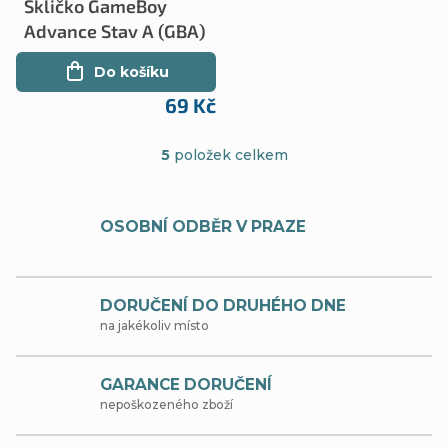
Skličko GameBoy
Advance Stav A (GBA)
Do košíku
69 Kč
5
položek celkem
O
v
OSOBNÍ ODBĚR V PRAZE
l
á
d
DORUČENÍ DO DRUHÉHO DNE
na jakékoliv místo
a
c
GARANCE DORUČENÍ
í
nepoškozeného zboží
p