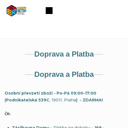
Přejít
na
Nákupní
obsah
košík
Doprava a Platba
Doprava a Platba
Osobní převzetí zboží - Po-Pá 09:00-17:00
(Podnikatelská 539C
, 19011, Praha
)
- ZDARMA!
ČR:
Zásilkovna Domu
- Platba na dobirku -
169,-