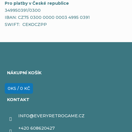
Pro platby v České republice
349950391/0300
IBAN: CZ75 0300 0000 0003 4995 0391
SWIFT: CEKOCZPP
Z
á
NÁKUPNÍ KOŠÍK
p
a
0
KS /
0 KČ
t
KONTAKT
í
INFO
@
EVERYRETROGAME.CZ
+420 608620427