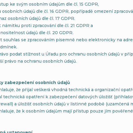
ístup ke svým osobním údajům dle čl. 15 GDPR,
 osobních údajů dle čl. 16 GDPR, popřípadě omezení zpracován
az osobních údajů dle čl. 17 GDPR.
 námitku proti zpracování dle čl. 21 GDPR a
nositelnost údajů dle čl. 20 GDPR.
at souhlas se zpracováním písemně nebo elektronicky na adre
odmínek.
ávo podat stížnost u Úřadu pro ochranu osobních údajů v příp
ší právo na ochranu osobních údajů.
ky zabezpečení osobních údajů
lašuje, že přijal veškerá vhodná technická a organizační opat
al technická opatření k zabezpečení datových úložišť (přihlašo
rewall) a úložišť osobních údajů v listinné podobě (uzamčená m
hlašuje, že k osobním údajům mají přístup pouze jím pověřené
ečná ustanovení