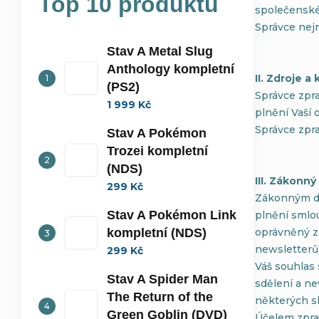
Top 10 produktů
společenské 
Správce nej
Stav A Metal Slug
Anthology kompletní
II. Zdroje 
(PS2)
Správce zpra
1 999 Kč
plnění Vaší 
Správce zpra
Stav A Pokémon
Trozei kompletní
(NDS)
III. Zákonn
299 Kč
Zákonným dů
Stav A Pokémon Link
plnění smlou
kompletní (NDS)
oprávněný z
newsletterů)
299 Kč
Váš souhlas
Stav A Spider Man
sdělení a ne
The Return of the
některých sl
Green Goblin (DVD)
Účelem zpra