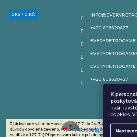
p
0
KS /
0 KČ
INFO
@
EVERYRETR
a
+420 608620427
t
EVERYRETROGAME
í
EVERYRETROGAME
EVERYRETROGAME
+420 608620427
K personal
poskytován
naší návšt
cookies. V
Rádi bychom vás informovali, že od 17. 7. do 24. 7. včetně máme z
důvodu dovolené zavřeno. Všechny objednávky budou vyřízeny co
Loading
..
Nastaven
nejdříve od 27. 7. :) Přejeme vám krásné prázdniny!