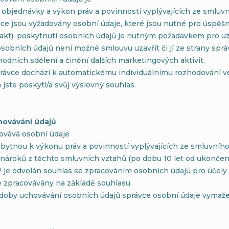
í objednávky a výkon práv a povinností vyplývajících ze smlu
vce jsou vyžadovány osobní údaje, které jsou nutné pro úspěš
takt), poskytnutí osobních údajů je nutným požadavkem pro uz
sobních údajů není možné smlouvu uzavřít či jí ze strany správ
hodních sdělení a činění dalších marketingových aktivit.
právce dochází k automatickému individuálnímu rozhodování v
jste poskytl/a svůj výslovný souhlas.
hovávání údajů
ovává osobní údaje
bytnou k výkonu práv a povinností vyplývajících ze smluvníh
 nároků z těchto smluvních vztahů (po dobu 10 let od ukončen
 je odvolán souhlas se zpracováním osobních údajů pro účely ma
e zpracovávány na základě souhlasu.
 doby uchovávání osobních údajů správce osobní údaje vymaže