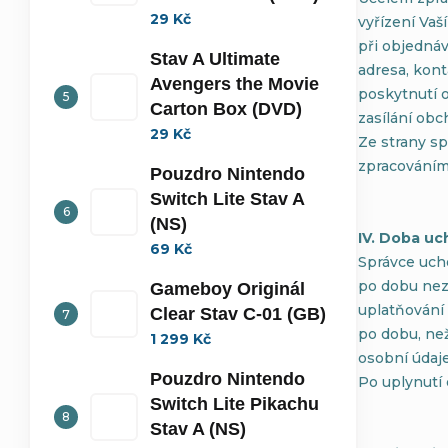
29 Kč
vyřízení Vaš
při objedná
Stav A Ultimate
adresa, kon
Avengers the Movie
poskytnutí o
Carton Box (DVD)
zasílání obc
29 Kč
Ze strany s
zpracováním 
Pouzdro Nintendo
Switch Lite Stav A
(NS)
IV. Doba uc
69 Kč
Správce uch
po dobu nez
Gameboy Originál
uplatňování
Clear Stav C-01 (GB)
po dobu, než
1 299 Kč
osobní údaj
Pouzdro Nintendo
Po uplynutí
Switch Lite Pikachu
Stav A (NS)