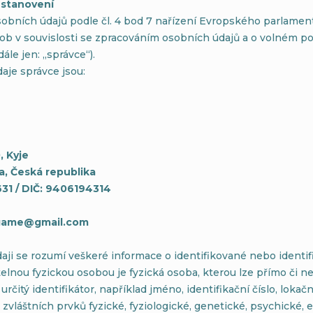
 ustanovení
obních údajů podle čl. 4 bod 7 nařízení Evropského parlamen
ob v souvislosti se zpracováním osobních údajů a o volném po
ále jen: „správce“).
aje správce jsou:
e
, Kyje
a, Česká republika
31 / DIČ: 9406194314
ogame@gmail.com
ji se rozumí veškeré informace o identifikované nebo identif
telnou fyzickou osobou je fyzická osoba, kterou lze přímo či n
rčitý identifikátor, například jméno, identifikační číslo, lokačn
e zvláštních prvků fyzické, fyziologické, genetické, psychické