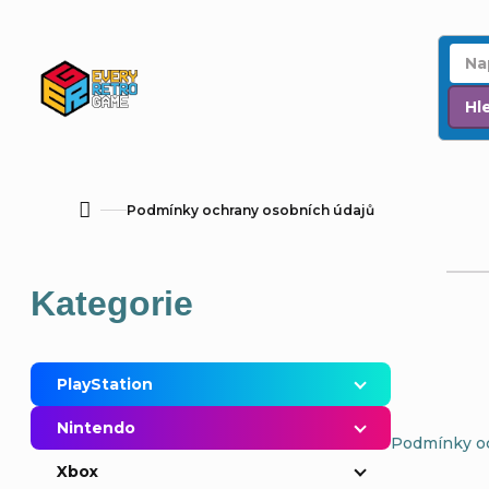
Přejít
na
obsah
Hl
Podmínky ochrany osobních údajů
Domů
P
Přeskočit
Kategorie
o
kategorie
s
PlayStation
t
Nintendo
Podmínky oc
r
Xbox