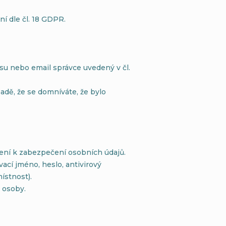
í dle čl. 18 GDPR.
su nebo email správce uvedený v čl.
adě, že se domníváte, že bylo
ření k zabezpečení osobních údajů.
vací jméno, heslo, antivirový
ístnost).
 osoby.