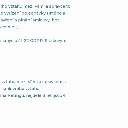
vního vztahu mezi Vámi a správcem;
né vyřízení objednávky (jméno a
avření a plnění smlouvy, bez
ce plnit,
e smyslu čl. 22 GDPR. S takovým
o vztahu mezi Vámi a správcem a
í smluvního vztahu).
rketingu, nejdéle 3 let, jsou-li
.