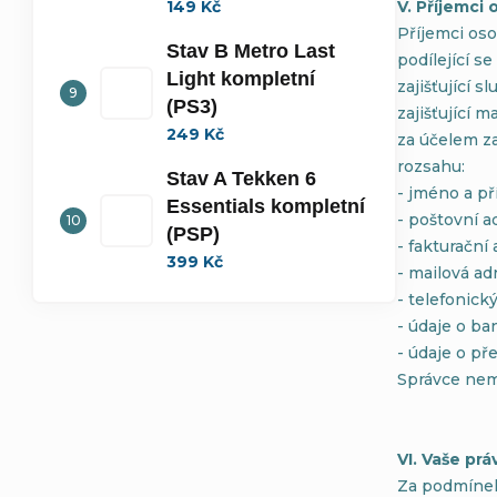
149 Kč
V. Příjemci
Příjemci os
Stav B Metro Last
podílející s
Light kompletní
zajišťující 
(PS3)
zajišťující 
249 Kč
za účelem z
rozsahu:
Stav A Tekken 6
- jméno a pří
Essentials kompletní
- poštovní a
(PSP)
- fakturační 
399 Kč
- mailová ad
- telefonick
- údaje o ba
- údaje o př
Správce nem
VI. Vaše prá
Za podmíne