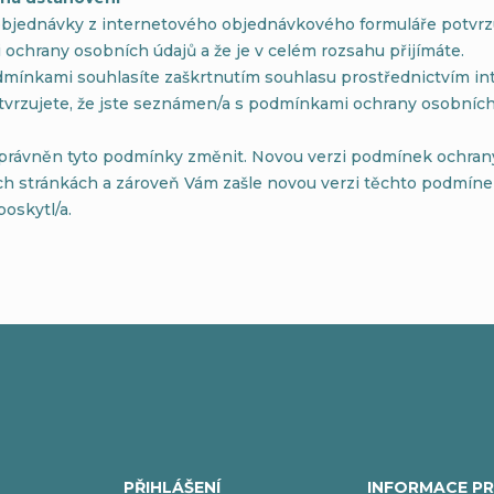
bjednávky z internetového objednávkového formuláře potvrzu
ochrany osobních údajů a že je v celém rozsahu přijímáte.
dmínkami souhlasíte zaškrtnutím souhlasu prostřednictvím in
tvrzujete, že jste seznámen/a s podmínkami ochrany osobních 
oprávněn tyto podmínky změnit. Novou verzi podmínek ochrany
ch stránkách a zároveň Vám zašle novou verzi těchto podmínek
poskytl/a.
PŘIHLÁŠENÍ
INFORMACE PR