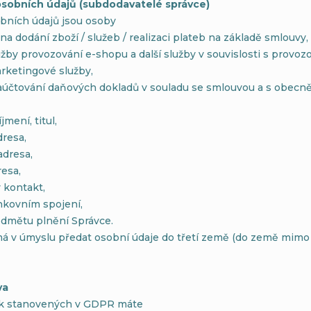
 osobních údajů (subdodavatelé správce)
obních údajů jsou osoby
e na dodání zboží / služeb / realizaci plateb na základě smlouvy,
služby provozování e-shopu a další služby v souvislosti s provo
marketingové služby,
aúčtování daňových dokladů v souladu se smlouvou a s obecně
jmení, titul,
dresa,
adresa,
resa,
ý kontakt,
nkovním spojení,
edmětu plnění Správce.
á v úmyslu předat osobní údaje do třetí země (do země mimo 
va
k stanovených v GDPR máte