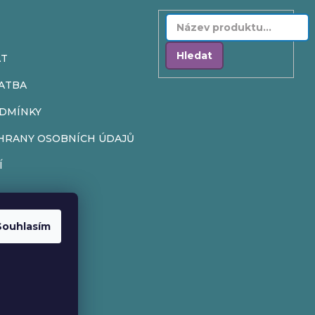
Hledat
AT
ATBA
DMÍNKY
HRANY OSOBNÍCH ÚDAJŮ
Í
Souhlasím