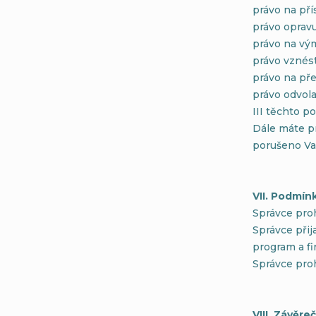
právo na př
právo opravu
právo na vým
právo vznést
právo na pře
právo odvol
III těchto p
Dále máte pr
porušeno Va
VII. Podmín
Správce proh
Správce přij
program a fi
Správce pro
VIII. Závěr