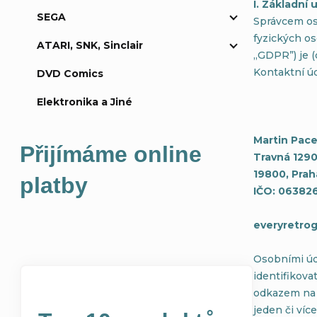
I. Základní
SEGA
Správcem os
a
fyzických os
ATARI, SNK, Sinclair
„GDPR”) je (d
n
Kontaktní úd
DVD Comics
n
Elektronika a Jiné
í
Martin Pac
Přijímáme online
Travná 1290
p
19800, Prah
platby
IČO: 063826
a
everyretr
n
Osobními úda
e
identifikova
odkazem na u
l
jeden či víc