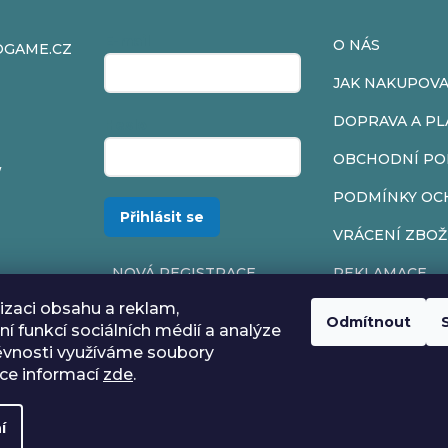
E-mail
O NÁS
OGAME.CZ
JAK NAKUPOV
DOPRAVA A PL
Heslo
OBCHODNÍ PO
/
PODMÍNKY OC
Přihlásit se
VRÁCENÍ ZBOŽ
NOVÁ REGISTRACE
REKLAMACE
ZAPOMENUTÉ HESLO
izaci obsahu a reklam,
Odmítnout
í funkcí sociálních médií a analýze
ěvnosti využíváme soubory
íce informací
zde
.
í