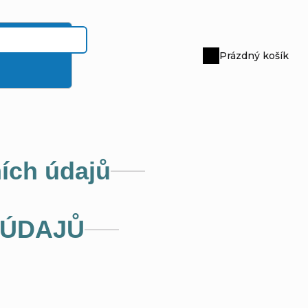
Prázdný košík
Nákupní
košík
ích údajů
 ÚDAJŮ