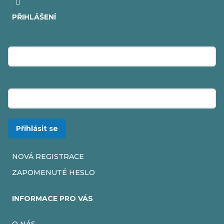
PŘIHLÁŠENÍ
E-mail
Heslo
Přihlásit se
NOVÁ REGISTRACE
ZAPOMENUTÉ HESLO
INFORMACE PRO VÁS