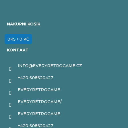
v
Z
ý
á
p
NÁKUPNÍ KOŠÍK
p
i
a
0
KS /
0 KČ
s
t
u
KONTAKT
í
INFO
@
EVERYRETROGAME.CZ
+420 608620427
EVERYRETROGAME
EVERYRETROGAME/
EVERYRETROGAME
+420 608620427