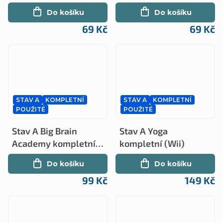
(NDS)
Stav A (NDS)
Do košíku
Do košíku
69 Kč
69 Kč
STAV A
KOMPLETNÍ
STAV A
KOMPLETNÍ
POUŽITÉ
POUŽITÉ
Stav A Big Brain
Stav A Yoga
Academy kompletní
kompletní (Wii)
(Wii)
Do košíku
Do košíku
99 Kč
149 Kč