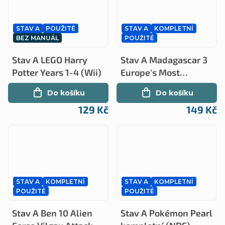
STAV A
POUŽITÉ
STAV A
KOMPLETNÍ
BEZ MANUÁL
POUŽITÉ
Stav A LEGO Harry
Stav A Madagascar 3
Potter Years 1-4 (Wii)
Europe's Most
Wanted kompletní
Do košíku
Do košíku
(Wii)
129 Kč
149 Kč
STAV A
KOMPLETNÍ
STAV A
KOMPLETNÍ
POUŽITÉ
POUŽITÉ
Stav A Ben 10 Alien
Stav A Pokémon Pearl