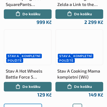
SquarePants
Zelda a Link to the
Planktons Robot
Past (GBA)
Do košíku
Do košíku
Revenge (Wii U)
999 Kč
2 299 Kč
STAV A
KOMPLETNÍ
STAV A
KOMPLETNÍ
POUŽITÉ
POUŽITÉ
Stav A Hot Wheels
Stav A Cooking Mama
Battle Force 5
kompletní (Wii)
kompletní (NDS)
Do košíku
Do košíku
129 Kč
149 Kč
S