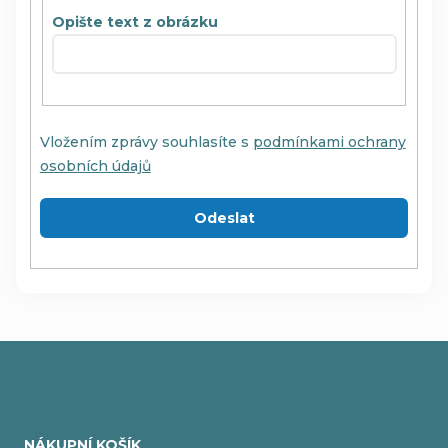
Opište text z obrázku
Vložením zprávy souhlasíte s
podmínkami ochrany
osobních údajů
Odeslat
Z
á
NÁKUPNÍ KOŠÍK