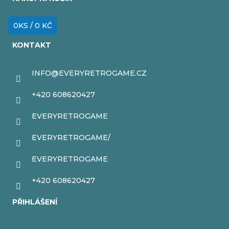
p
a
0
KS /
0 KČ
t
KONTAKT
í
INFO
@
EVERYRETROGAME.CZ
+420 608620427
EVERYRETROGAME
EVERYRETROGAME/
EVERYRETROGAME
+420 608620427
PŘIHLÁŠENÍ
E-mail