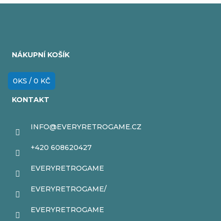
y
v
Z
ý
á
p
NÁKUPNÍ KOŠÍK
p
i
a
0
KS /
0 KČ
s
t
u
KONTAKT
í
INFO
@
EVERYRETROGAME.CZ
+420 608620427
EVERYRETROGAME
EVERYRETROGAME/
EVERYRETROGAME