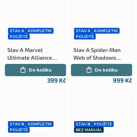
STAV A
KOMPLETNÍ
STAV A
KOMPLETNÍ
POUŽITÉ
POUŽITÉ
Stav A Marvel
Stav A Spider-Man
Ultimate Alliance
Web of Shadows
kompletní (PS2)
Amazing Allies
Do košíku
Do košíku
Edition kompletní
399 Kč
999 Kč
(PS2)
STAV B
KOMPLETNÍ
STAV B
POUŽITÉ
POUŽITÉ
BEZ MANUÁL