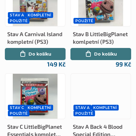
n
p
í
STAV A
KOMPLETNÍ
i
p
POUŽITÉ
POUŽITÉ
s
r
Stav A Carnival Island
Stav B LittleBigPlanet
p
o
kompletní (PS3)
komlpetní (PS3)
r
d
Do košíku
Do košíku
o
u
149 Kč
99 Kč
d
k
u
t
k
ů
t
STAV C
KOMPLETNÍ
STAV A
KOMPLETNÍ
ů
POUŽITÉ
POUŽITÉ
Stav C LittleBigPlanet
Stav A Back 4 Blood
Essentials kompletní
Special Edition