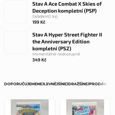
Stav A Ace Combat X Skies of
Deception kompletní (PSP)
Skladem
(1 ks)
199 Kč
Stav A Hyper Street Fighter II
the Anniversary Edition
kompletní (PS2)
Momentálně nedostupné
349 Kč
Ř
DOPORUČUJEME
NEJLEVNĚJŠÍ
NEJDRAŽŠÍ
NEJPRODÁVANĚJ
a
z
V
e
ý