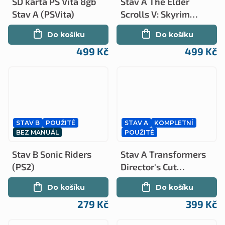
SD karta PS Vita 8gb
Stav A The Elder
Stav A (PSVita)
Scrolls V: Skyrim
Legendary Edition
Do košíku
Do košíku
Essentials (PS3)
499 Kč
499 Kč
STAV B
POUŽITÉ
STAV A
KOMPLETNÍ
BEZ MANUÁL
POUŽITÉ
Stav B Sonic Riders
Stav A Transformers
(PS2)
Director's Cut
kompletní (PS2)
Do košíku
Do košíku
279 Kč
399 Kč