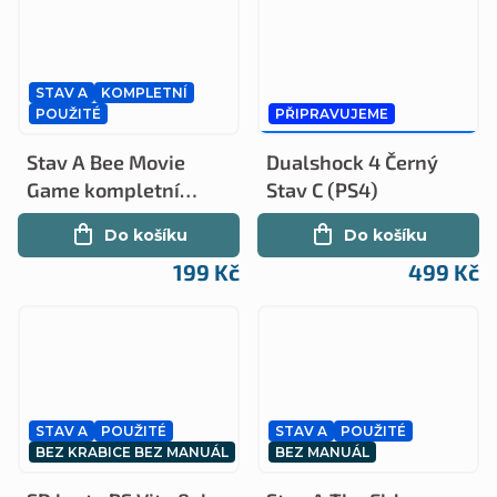
STAV A
KOMPLETNÍ
POUŽITÉ
PŘIPRAVUJEME
1 099 KČ
–54 %
Stav A Bee Movie
Dualshock 4 Černý
Game kompletní
Stav C (PS4)
(PS2)
Do košíku
Do košíku
199 Kč
499 Kč
STAV A
POUŽITÉ
STAV A
POUŽITÉ
BEZ KRABICE BEZ MANUÁL
BEZ MANUÁL