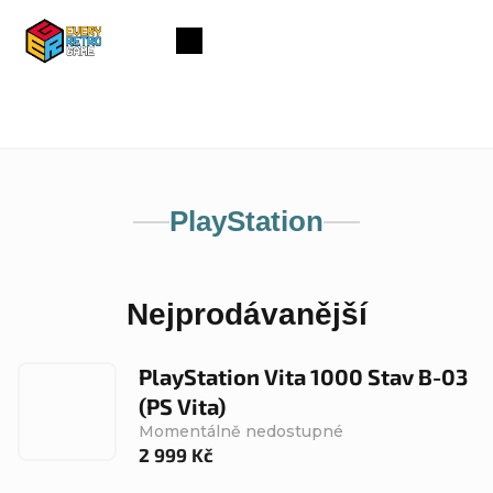
Přejít
na
Nákupní
obsah
košík
PlayStation
Nejprodávanější
PlayStation Vita 1000 Stav B-03
(PS Vita)
Momentálně nedostupné
2 999 Kč