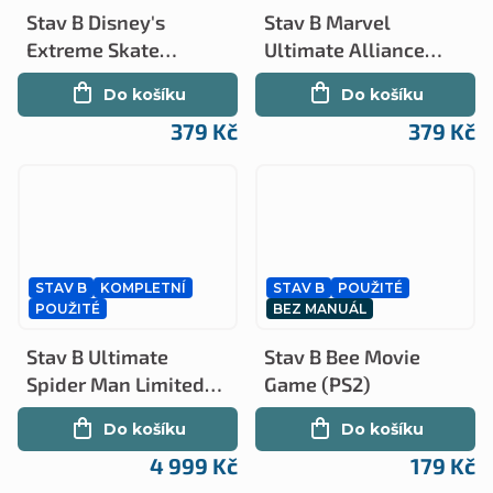
Stav B Disney's
Stav B Marvel
Extreme Skate
Ultimate Alliance
Adventure kompletní
(PS2)
Do košíku
Do košíku
(PS2)
379 Kč
379 Kč
STAV B
KOMPLETNÍ
STAV B
POUŽITÉ
POUŽITÉ
BEZ MANUÁL
Stav B Ultimate
Stav B Bee Movie
Spider Man Limited
Game (PS2)
Edition kompletní
Do košíku
Do košíku
(PS2)
4 999 Kč
179 Kč