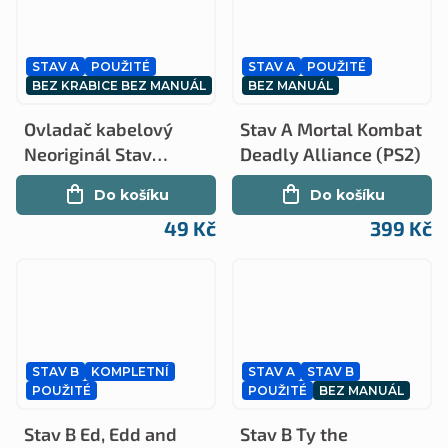
STAV A
POUŽITÉ
STAV A
POUŽITÉ
BEZ KRABICE BEZ MANUÁL
BEZ MANUÁL
Ovladač kabelový
Stav A Mortal Kombat
Neoriginál Stav
Deadly Alliance (PS2)
A(PS3)
Do košíku
Do košíku
49 Kč
399 Kč
STAV B
KOMPLETNÍ
STAV A
STAV B
POUŽITÉ
POUŽITÉ
BEZ MANUÁL
Stav B Ed, Edd and
Stav B Ty the