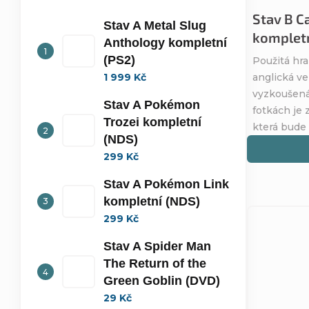
Stav B Ca
Stav A Metal Slug
kompletn
Anthology kompletní
(PS2)
Použitá hra
1 999 Kč
anglická ve
vyzkoušená
Stav A Pokémon
fotkách je 
Trozei kompletní
která bude
(NDS)
299 Kč
Stav A Pokémon Link
kompletní (NDS)
299 Kč
Stav A Spider Man
The Return of the
Green Goblin (DVD)
29 Kč