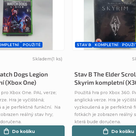
OMPLETNÍ
POUŽITÉ
STAV B
KOMPLETNÍ
POUŽI
Skladem
(1 ks)
S
atch Dogs Legion
Stav B The Elder Scrol
í (Xbox One)
Skyrim kompletní (X3
 pro Xbox One. PAL verze;
Použitá hra pro Xbox 360. P
rze. Hra je vyčištěná;
anglická verze. Hra je výčišt
 a je perfektně funkční. Na
vyzkoušená a je perfektně 
zobrazen reálný stav hry;
fotkách je zobrazen reálný s
 doručena.
která bude doručena.
Do košíku
Do košíku