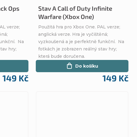
ack Ops
Stav A Call of Duty Infinite
Warfare (Xbox One)
AL verze;
Použitá hra pro Xbox One. PAL verze;
ěná;
anglická verze. Hra je vyčištěná;
funkční. Na
vyzkoušená a je perfektně funkční. Na
tav hry;
fotkách je zobrazen reálný stav hry;
která bude doručena.
Do košíku
149 Kč
149 Kč