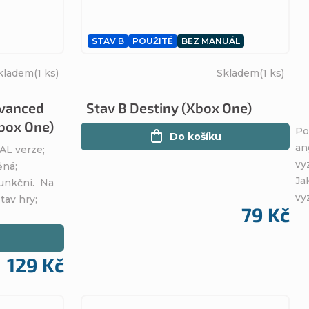
STAV B
POUŽITÉ
BEZ MANUÁL
kladem
(1 ks)
Skladem
(1 ks)
dvanced
Stav B Destiny (Xbox One)
box One)
Po
Do košíku
an
AL verze;
vy
ěná;
Ja
funkční. Na
vy
tav hry;
79 Kč
129 Kč