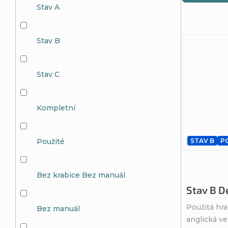
k
Stav A
ů
t
Stav B
ů
Stav C
Kompletní
Použité
STAV B
P
Bez krabice Bez manuál
Stav B D
Použitá hra
Bez manuál
anglická ve