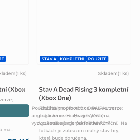
TÉ
STAV A
KOMPLETNÍ
POUŽITÉ
kladem
(1 ks)
Skladem
(1 ks)
tní (Xbox
Stav A Dead Rising 3 kompletní
(Xbox One)
verze;
;
Použitá hra pro Xbox One. PAL verze;
Použitá hra pro Xbox One. PAL verze;
ční. 2.
anglická verze. Hra je vyčištěná;
anglická verze. Hra je vyčištěná;
vyzkoušená a je perfektně funkční.
vyzkoušená a je perfektně funkční. Na
 má...
fotkách je zobrazen reálný stav hry;
která bude doručena.