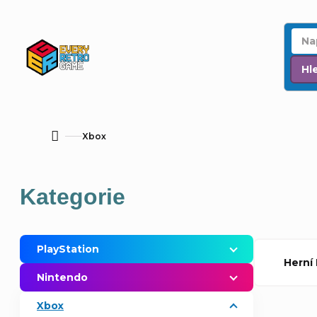
Přejít
na
obsah
Hl
Xbox
Domů
P
Přeskočit
Kategorie
o
kategorie
s
PlayStation
Herní
t
Nintendo
r
Xbox