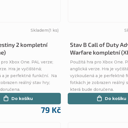
Skladem
(1 ks)
S
estiny 2 kompletní
Stav B Call of Duty A
e)
Warfare kompletní (X
 pro Xbox One. PAL verze;
Použitá hra pro Xbox One. P
rze. Hra je vyčištěná;
anglická verze. Hra je vyčišt
 a je perfektně funkční. Na
vyzkoušená a je perfektně 
zobrazen reálný stav hry;
fotkách je zobrazen reálný s
 doručena.
která bude doručena.
Do košíku
Do košíku
79 Kč