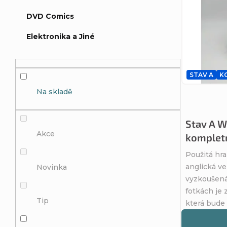
e
ý
DVD Comics
n
p
Elektronika a Jiné
í
i
p
s
STAV A
K
Na skladě
r
p
o
Stav A W
r
Akce
kompletn
d
o
Použitá hra
anglická ve
Novinka
u
d
vyzkoušená
fotkách je 
k
u
Tip
která bude
t