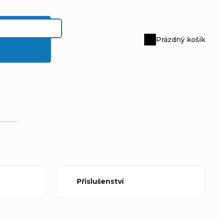
Prázdný košík
Nákupní
košík
Přislušenství