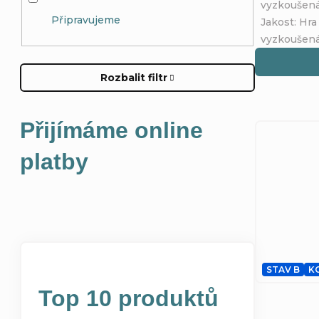
vyzkoušená 
Připravujeme
Jakost: Hra
vyzkoušená 
Rozbalit filtr
Přijímáme online
platby
STAV B
K
Top 10 produktů