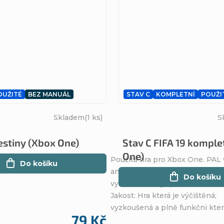
OUŽITÉ
BEZ MANUÁL
STAV C
KOMPLETNÍ
POUŽI
Skladem
(1 ks)
S
estiny (Xbox One)
Stav C FIFA 19 komple
One)
Použitá hra pro Xbox One. PAL 
Do košíku
anglická verze. Hra je vyčištěná
Do košíku
vyzkoušená a je perfektně funk
Jakost: Hra která je výčištěná;
vyzkoušená a plně funkčni která
79 Kč