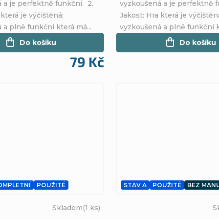
a je perfektně funkční. 2.
vyzkoušená a je perfektně f
 která je výčištěná;
Jakost: Hra která je výčištěn
a plně funkčni která má...
vyzkoušená a plně funkčni k
Do košíku
Do košíku
79 Kč
OMPLETNÍ
POUŽITÉ
STAV A
POUŽITÉ
BEZ MAN
Skladem
(1 ks)
S