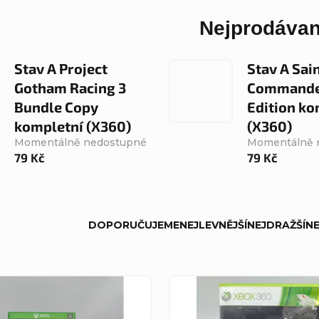
Nejprodávan
Stav A Project
Stav A Sai
Gotham Racing 3
Commander
Bundle Copy
Edition ko
kompletní (X360)
(X360)
Momentálně nedostupné
Momentálně 
79 Kč
79 Kč
DOPORUČUJEME
NEJLEVNĚJŠÍ
NEJDRAŽŠÍ
NE