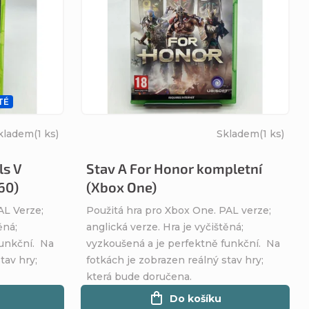
TÉ
kladem
(1 ks)
Skladem
(1 ks)
ls V
Stav A For Honor kompletní
60)
(Xbox One)
AL Verze;
Použitá hra pro Xbox One. PAL verze;
ěná;
anglická verze. Hra je vyčištěná;
funkční. Na
vyzkoušená a je perfektně funkční. Na
tav hry;
fotkách je zobrazen reálný stav hry;
která bude doručena.
Do košíku