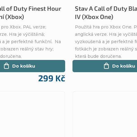
ll of Duty Finest Hour
Stav A Call of Duty Bl
í (Xbox)
IV (Xbox One)
 pro Xbox. PAL verze;
Použitá hra pro Xbox One. P
rze. Hra je výčištěná;
anglická verze. Hra je vyčišt
 a je perfektně funkční. Na
vyzkoušená a je perfektně 
zobrazen reálný stav hry;
fotkách je zobrazen reálný s
 doručena.
která bude doručena.
Do košíku
Do košíku
299 Kč