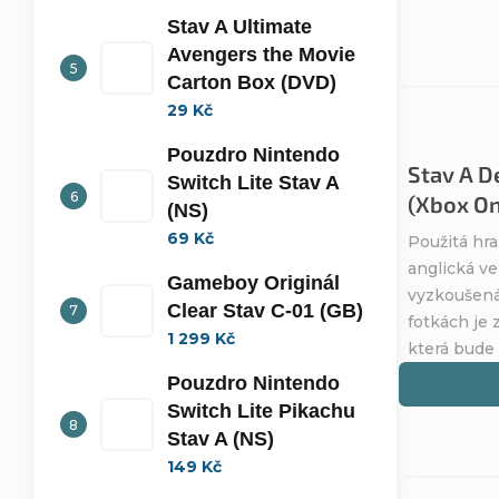
Stav A Ultimate
Avengers the Movie
Carton Box (DVD)
29 Kč
Pouzdro Nintendo
Stav A D
Switch Lite Stav A
(Xbox On
(NS)
69 Kč
Použitá hra
anglická ve
Gameboy Originál
vyzkoušená
Clear Stav C-01 (GB)
fotkách je 
1 299 Kč
která bude
Pouzdro Nintendo
Switch Lite Pikachu
Stav A (NS)
149 Kč