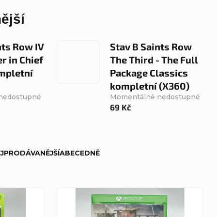
ější
nts Row IV
Stav B Saints Row
 in Chief
The Third - The Full
mpletní
Package Classics
kompletní (X360)
nedostupné
Momentálně nedostupné
69 Kč
JPRODÁVANĚJŠÍ
ABECEDNĚ