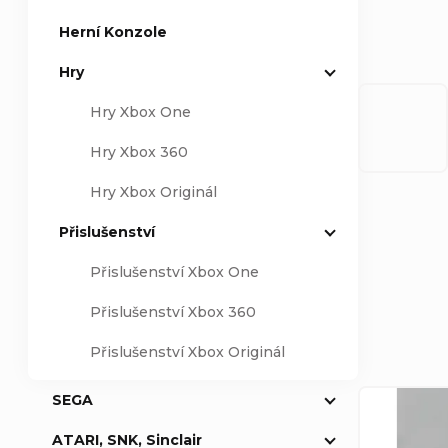
Herní Konzole
a
Hry
n
Hry Xbox One
n
Hry Xbox 360
í
Hry Xbox Originál
p
Přislušenství
Přislušenství Xbox One
a
Ř
Přislušenství Xbox 360
n
a
Přislušenství Xbox Originál
e
z
V
SEGA
l
ATARI, SNK, Sinclair