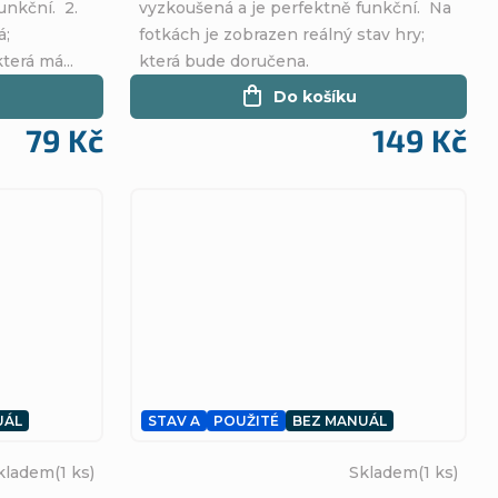
unkční. 2.
vyzkoušená a je perfektně funkční. Na
á;
fotkách je zobrazen reálný stav hry;
terá má...
která bude doručena.
Do košíku
79 Kč
149 Kč
UÁL
STAV A
POUŽITÉ
BEZ MANUÁL
kladem
(1 ks)
Skladem
(1 ks)