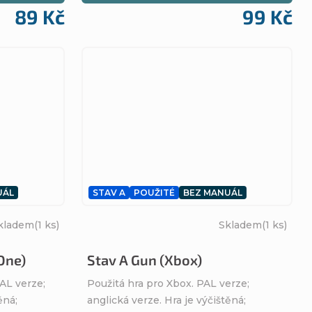
89 Kč
99 Kč
UÁL
STAV A
POUŽITÉ
BEZ MANUÁL
kladem
(1 ks)
Skladem
(1 ks)
One)
Stav A Gun (Xbox)
AL verze;
Použitá hra pro Xbox. PAL verze;
ěná;
anglická verze. Hra je výčištěná;