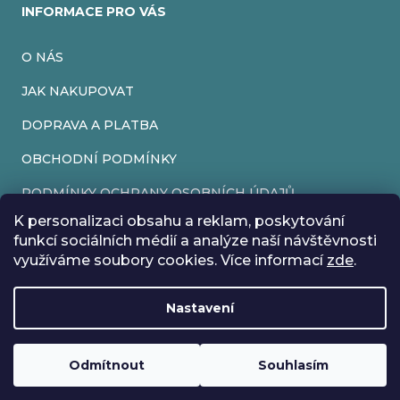
INFORMACE PRO VÁS
O NÁS
JAK NAKUPOVAT
DOPRAVA A PLATBA
OBCHODNÍ PODMÍNKY
PODMÍNKY OCHRANY OSOBNÍCH ÚDAJŮ
K personalizaci obsahu a reklam, poskytování
VRÁCENÍ ZBOŽÍ
funkcí sociálních médií a analýze naší návštěvnosti
využíváme soubory cookies. Více informací
zde
.
REKLAMACE
Nastavení
Vytvořil Shoptet
Rádi bychom vás informovali, že od 17. 7. do 24. 7. včetně
Copyright 2026
EveryRetroGame
. Všechna práva vyhrazena.
Upravit nastavení cookies
máme z důvodu dovolené zavřeno. Všechny objednávky
Loading
..
budou vyřízeny co nejdříve od 27. 7. :) Přejeme vám krásné
Odmítnout
Souhlasím
prázdniny!