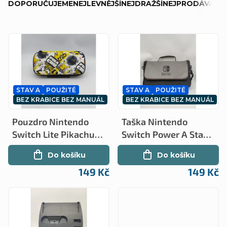
DOPORUČUJEME
NEJLEVNĚJŠÍ
NEJDRAŽŠÍ
NEJPRODÁVANĚJ
a
z
V
e
ý
n
p
í
STAV A
POUŽITÉ
STAV A
POUŽITÉ
i
p
BEZ KRABICE BEZ MANUÁL
BEZ KRABICE BEZ MANUÁL
s
r
Pouzdro Nintendo
Taška Nintendo
p
o
Switch Lite Pikachu
Switch Power A Stav
r
Stav A (NS)
A (NS)
d
Do košíku
Do košíku
o
u
149 Kč
149 Kč
d
k
u
t
k
ů