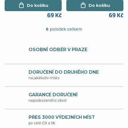
Stav A (NS)
(NS)
Do košíku
Do košíku
69 Kč
69 Kč
6
položek celkem
O
v
OSOBNÍ ODBĚR V PRAZE
l
á
d
DORUČENÍ DO DRUHÉHO DNE
na jakékoliv místo
a
c
GARANCE DORUČENÍ
í
nepoškozeného zboží
p
r
PŘES 3000 VÝDEJNÍCH MÍST
po celé ČR a SK
v