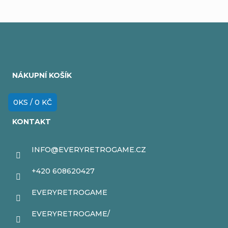
k
y
Z
v
á
ý
NÁKUPNÍ KOŠÍK
p
p
i
a
0
KS /
0 KČ
s
t
KONTAKT
u
í
INFO
@
EVERYRETROGAME.CZ
+420 608620427
EVERYRETROGAME
EVERYRETROGAME/