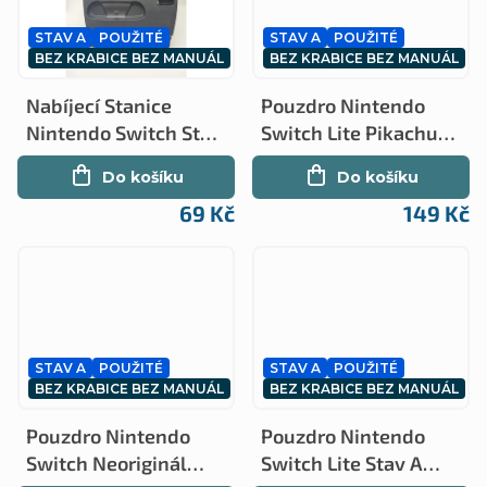
t
STAV A
POUŽITÉ
STAV A
POUŽITÉ
ů
BEZ KRABICE BEZ MANUÁL
BEZ KRABICE BEZ MANUÁL
Nabíjecí Stanice
Pouzdro Nintendo
Nintendo Switch Stav
Switch Lite Pikachu
A (NS)
Stav A (NS)
Do košíku
Do košíku
69 Kč
149 Kč
STAV A
POUŽITÉ
STAV A
POUŽITÉ
BEZ KRABICE BEZ MANUÁL
BEZ KRABICE BEZ MANUÁL
Pouzdro Nintendo
Pouzdro Nintendo
Switch Neoriginál
Switch Lite Stav A