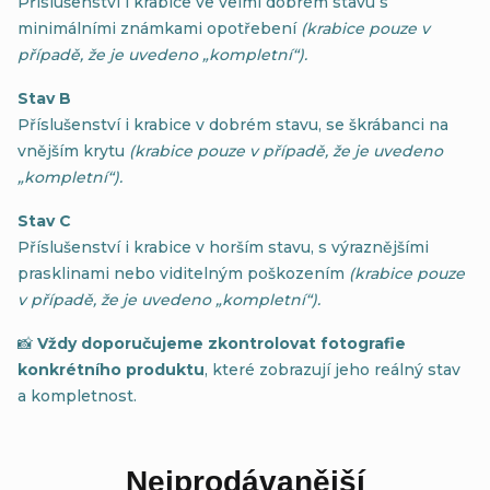
Příslušenství i krabice ve velmi dobrém stavu s
minimálními známkami opotřebení
(krabice pouze v
případě, že je uvedeno „kompletní“).
Stav B
Příslušenství i krabice v dobrém stavu, se škrábanci na
vnějším krytu
(krabice pouze v případě, že je uvedeno
„kompletní“).
Stav C
Příslušenství i krabice v horším stavu, s výraznějšími
prasklinami nebo viditelným poškozením
(krabice pouze
v případě, že je uvedeno „kompletní“).
📸
Vždy doporučujeme zkontrolovat fotografie
konkrétního produktu
, které zobrazují jeho reálný stav
a kompletnost.
Nejprodávanější