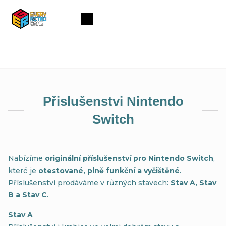
Přejít
na
Nákupní
obsah
košík
Přislušenstvi Nintendo
Switch
Nabízíme
originální příslušenství pro Nintendo Switch
,
které je
otestované, plně funkční a vyčištěné
.
Příslušenství prodáváme v různých stavech:
Stav A, Stav
B a Stav C
.
Stav A