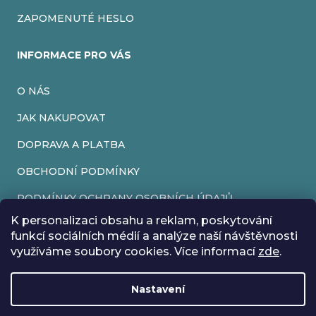
ZAPOMENUTÉ HESLO
INFORMACE PRO VÁS
O NÁS
JAK NAKUPOVAT
DOPRAVA A PLATBA
OBCHODNÍ PODMÍNKY
PODMÍNKY OCHRANY OSOBNÍCH ÚDAJŮ
K personalizaci obsahu a reklam, poskytování
VRÁCENÍ ZBOŽÍ
funkcí sociálních médií a analýze naší návštěvnosti
využíváme soubory cookies. Více informací
zde
.
REKLAMACE
Nastavení
Vytvořil Shoptet
Rádi bychom vás informovali, že od 17. 7. do 24. 7. včetně
Copyright 2026
EveryRetroGame
. Všechna práva vyhrazena.