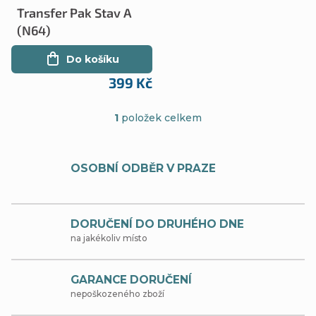
r
Transfer Pak Stav A
p
o
(N64)
r
d
Do košíku
o
u
399 Kč
d
k
1
položek celkem
u
O
t
k
v
ů
t
OSOBNÍ ODBĚR V PRAZE
l
ů
á
d
DORUČENÍ DO DRUHÉHO DNE
na jakékoliv místo
a
c
GARANCE DORUČENÍ
í
nepoškozeného zboží
p