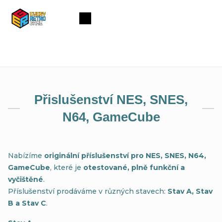
Přejít
na
Nákupní
obsah
košík
Přislušenství NES, SNES,
N64, GameCube
Nabízíme
originální příslušenství pro NES, SNES, N64,
GameCube
, které je
otestované, plně funkční a
vyčištěné
.
Příslušenství prodáváme v různých stavech:
Stav A, Stav
B a Stav C
.