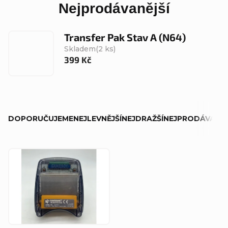
Nejprodávanější
Transfer Pak Stav A (N64)
Skladem
(2 ks)
399 Kč
Ř
DOPORUČUJEME
NEJLEVNĚJŠÍ
NEJDRAŽŠÍ
NEJPRODÁVANĚJ
a
z
V
e
ý
n
p
í
i
p
s