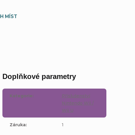
H MÍST
Doplňkové parametry
Kategorie
:
Přislušenství
Nintendo Wii /
Wii U
Záruka
:
1