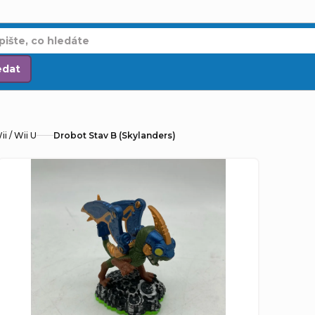
edat
i / Wii U
Drobot Stav B (Skylanders)