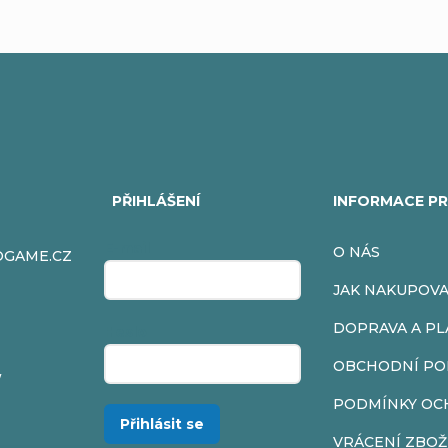
PŘIHLÁŠENÍ
INFORMACE PR
E-mail
O NÁS
OGAME.CZ
JAK NAKUPOV
DOPRAVA A PL
Heslo
OBCHODNÍ PO
/
PODMÍNKY OC
Přihlásit se
VRÁCENÍ ZBOŽ