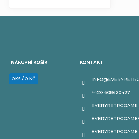
Z
á
NÁKUPNÍ KOŠÍK
KONTAKT
p
0
KS /
0 KČ
INFO
@
EVERYRETR
a
+420 608620427
t
EVERYRETROGAME
í
EVERYRETROGAME
EVERYRETROGAME