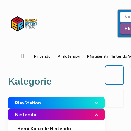
Přejít
na
obsah
Hl
Nintendo
Přislušenství
Přislušenství Nintendo Wi
Domů
P
Přeskočit
Kategorie
o
kategorie
s
PlayStation
t
Nintendo
r
Herní Konzole Nintendo