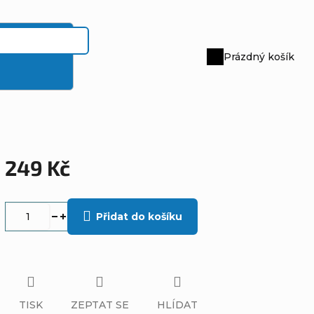
Prázdný košík
Nákupní
košík
249 Kč
Měrná
cena:
Přidat do košíku
TISK
ZEPTAT SE
HLÍDAT