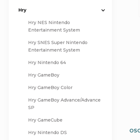
Hry
a
Hry NES Nintendo
n
Entertainment System
n
Hry SNES Super Nintendo
Entertainment System
í
Hry Nintendo 64
p
Hry GameBoy
a
Hry GameBoy Color
Hry GameBoy Advance/Advance
n
SP
e
Hry GameCube
OSO
Hry Nintendo DS
l