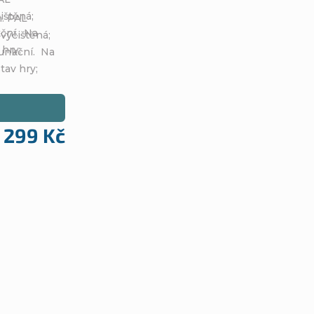
čištěná;
n. PAL
kční. Na
 výčištěná;
 hry;
funkční. Na
tav hry;
 299 Kč