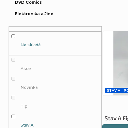
DVD Comics
Ř
Elektronika a Jiné
a
z
V
Na skladě
e
ý
n
p
Akce
í
i
Novinka
p
s
STAV A
P
r
p
Tip
o
Stav A Fi
r
Stav A