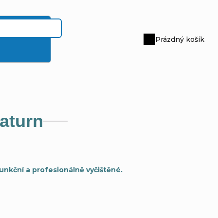
Prázdný košík
Nákupní
košík
aturn
funkční a profesionálně vyčištěné.