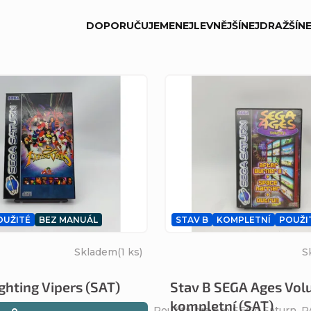
DOPORUČUJEME
NEJLEVNĚJŠÍ
NEJDRAŽŠÍ
NE
OUŽITÉ
BEZ MANUÁL
STAV B
KOMPLETNÍ
POUŽI
Skladem
(1 ks)
S
ghting Vipers (SAT)
Stav B SEGA Ages Vol
kompletní (SAT)
Použitá hra pro SEGA Saturn. 