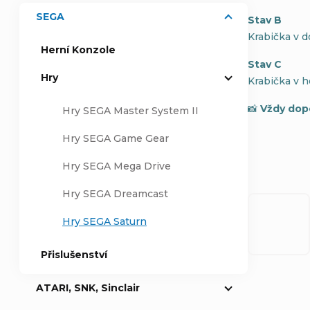
SEGA
Stav B
a
Krabička v 
Herní Konzole
n
Stav C
Hry
Krabička v h
n
📸
Vždy dop
Hry SEGA Master System II
í
Hry SEGA Game Gear
p
Hry SEGA Mega Drive
a
Hry SEGA Dreamcast
Hry SEGA Saturn
n
Přislušenství
e
ATARI, SNK, Sinclair
l