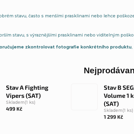
dobrém stavu, často s menšími prasklinami nebo lehce pošk
orším stavu, s výraznějšími prasklinami nebo viditelným pošk
oručujeme zkontrolovat fotografie konkrétního produktu
,
Nejprodávan
Stav A Fighting
Stav B SE
Vipers (SAT)
Volume 1 
Skladem
(1 ks)
(SAT)
499 Kč
Skladem
(1 ks)
1 299 Kč