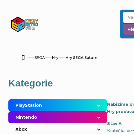
Přejít
na
obsah
Hl
SEGA
Hry
Hry SEGA Saturn
Domů
P
Přeskočit
Kategorie
o
kategorie
s
Nabizime
o
PlayStation
Hry prodává
t
Nintendo
Stav A
r
Xbox
Krabička ve