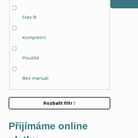
d
o
Stav B
u
d
k
u
Kompletní
t
k
Použité
ů
t
Bez manuál
ů
Rozbalit filtr
Přijímáme online