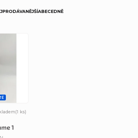
JPRODÁVANĚJŠÍ
ABECEDNĚ
TÉ
kladem
(1 ks)
ume 1
PAL