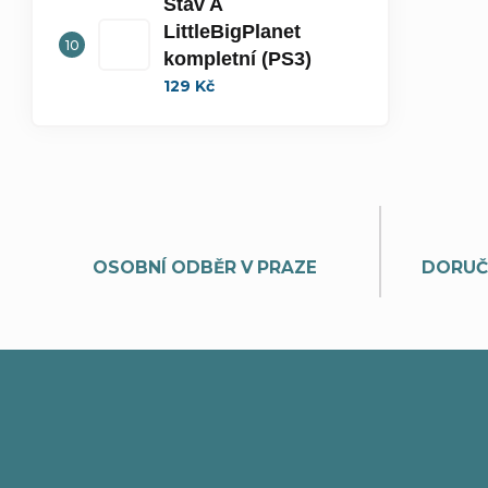
Stav A
LittleBigPlanet
kompletní (PS3)
129 Kč
OSOBNÍ ODBĚR V PRAZE
DORUČ
Z