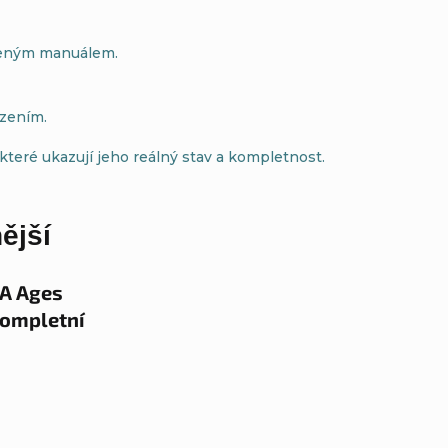
ozeným manuálem.
ozením.
 které ukazují jeho reálný stav a kompletnost.
ější
GA Ages
kompletní