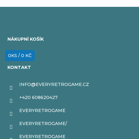
y
v
Z
ý
á
p
NÁKUPNÍ KOŠÍK
p
i
a
0
KS /
0 KČ
s
t
u
KONTAKT
í
INFO
@
EVERYRETROGAME.CZ
+420 608620427
EVERYRETROGAME
EVERYRETROGAME/
EVERYRETROGAME