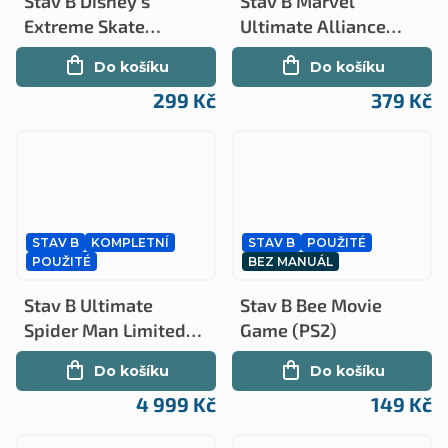
Stav B Disney's
Stav B Marvel
Extreme Skate
Ultimate Alliance
Adventure kompletní
(PS2)
Do košíku
Do košíku
(PS2)
299 Kč
379 Kč
STAV B
KOMPLETNÍ
STAV B
POUŽITÉ
POUŽITÉ
BEZ MANUÁL
Stav B Ultimate
Stav B Bee Movie
Spider Man Limited
Game (PS2)
Edition kompletní
Do košíku
Do košíku
(PS2)
4 999 Kč
149 Kč