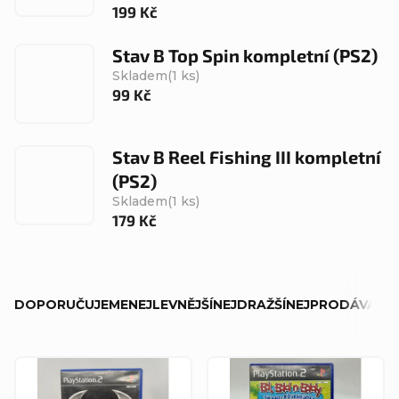
199 Kč
Stav B Top Spin kompletní (PS2)
Skladem
(1 ks)
99 Kč
Stav B Reel Fishing III kompletní
(PS2)
Skladem
(1 ks)
179 Kč
Ř
DOPORUČUJEME
NEJLEVNĚJŠÍ
NEJDRAŽŠÍ
NEJPRODÁVANĚJ
a
z
V
e