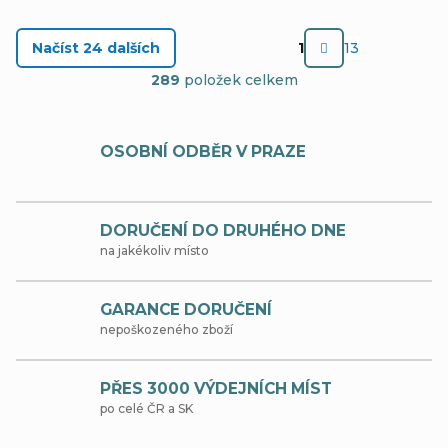
S
Načíst 24 dalších
1
13
t
O
289
položek celkem
r
v
á
l
OSOBNÍ ODBĚR V PRAZE
n
á
k
d
o
DORUČENÍ DO DRUHÉHO DNE
a
v
na jakékoliv místo
c
á
í
n
GARANCE DORUČENÍ
nepoškozeného zboží
p
í
r
PŘES 3000 VÝDEJNÍCH MÍST
v
po celé ČR a SK
k