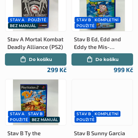
ý
n
p
í
STAV A
POUŽITÉ
STAV B
KOMPLETNÍ
i
p
BEZ MANUÁL
POUŽITÉ
s
r
Stav A Mortal Kombat
Stav B Ed, Edd and
p
o
Deadly Alliance (PS2)
Eddy the Mis-
r
edventures
d
Do košíku
Do košíku
kompletní (PS2)
o
u
299 Kč
999 Kč
d
k
u
t
k
ů
t
STAV A
STAV B
STAV B
KOMPLETNÍ
ů
POUŽITÉ
BEZ MANUÁL
POUŽITÉ
Stav B Ty the
Stav B Sunny Garcia