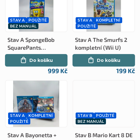
ý
n
p
í
STAV A
POUŽITÉ
STAV A
KOMPLETNÍ
i
p
BEZ MANUÁL
POUŽITÉ
s
r
Stav A SpongeBob
Stav A The Smurfs 2
p
o
SquarePants
kompletní (Wii U)
r
Planktons Robot
d
Do košíku
Do košíku
Revenge (Wii U)
o
u
999 Kč
199 Kč
d
k
u
t
k
ů
t
STAV A
KOMPLETNÍ
STAV B
POUŽITÉ
ů
POUŽITÉ
BEZ MANUÁL
Stav A Bayonetta +
Stav B Mario Kart 8 DE