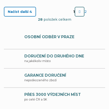
S
Načíst další 4
1
2
t
O
28
položek celkem
r
v
á
l
OSOBNÍ ODBĚR V PRAZE
n
á
k
d
o
DORUČENÍ DO DRUHÉHO DNE
a
v
na jakékoliv místo
c
á
í
n
GARANCE DORUČENÍ
nepoškozeného zboží
p
í
r
PŘES 3000 VÝDEJNÍCH MÍST
v
po celé ČR a SK
k