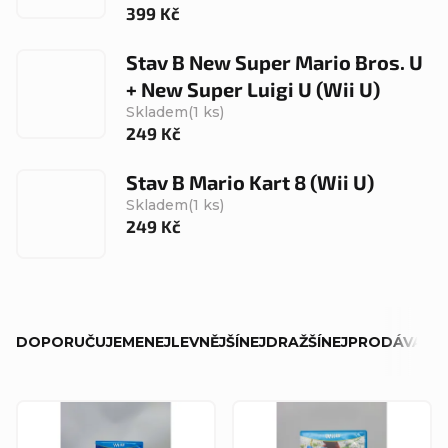
399 Kč
Stav B New Super Mario Bros. U
+ New Super Luigi U (Wii U)
Skladem
(1 ks)
249 Kč
Stav B Mario Kart 8 (Wii U)
Skladem
(1 ks)
249 Kč
Ř
DOPORUČUJEME
NEJLEVNĚJŠÍ
NEJDRAŽŠÍ
NEJPRODÁVANĚJ
a
z
V
e