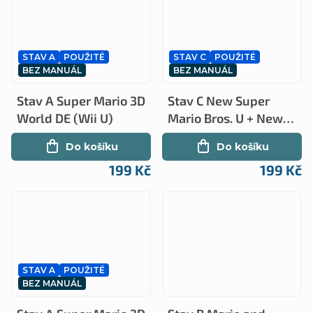
STAV A
POUŽITÉ
STAV C
POUŽITÉ
BEZ MANUÁL
BEZ MANUÁL
Stav A Super Mario 3D
Stav C New Super
World DE (Wii U)
Mario Bros. U + New
Super Luigi U
Do košíku
Do košíku
Nintendo Selects (Wii
199 Kč
199 Kč
U)
STAV A
POUŽITÉ
BEZ MANUÁL