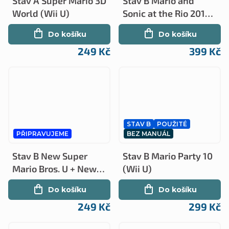
Stav A Super Mario 3D
Stav B Mario and
World (Wii U)
Sonic at the Rio 2016
Olympic Games (Wii
Do košíku
Do košíku
U)
249 Kč
399 Kč
STAV B
POUŽITÉ
PŘIPRAVUJEME
BEZ MANUÁL
Stav B New Super
Stav B Mario Party 10
Mario Bros. U + New
(Wii U)
Super Luigi U (Wii U)
Do košíku
Do košíku
249 Kč
299 Kč