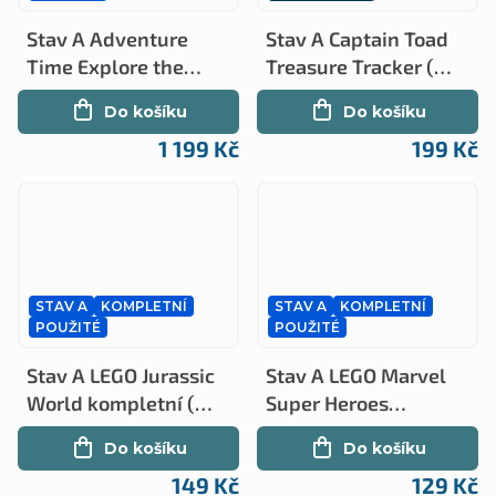
Stav A Adventure
Stav A Captain Toad
Time Explore the
Treasure Tracker (Wii
Dungeon Because i
U)
Do košíku
Do košíku
don't Know kompletní
1 199 Kč
199 Kč
(Wii U)
STAV A
KOMPLETNÍ
STAV A
KOMPLETNÍ
POUŽITÉ
POUŽITÉ
Stav A LEGO Jurassic
Stav A LEGO Marvel
World kompletní (Wii
Super Heroes
U)
kompletní (Wii U)
Do košíku
Do košíku
149 Kč
129 Kč