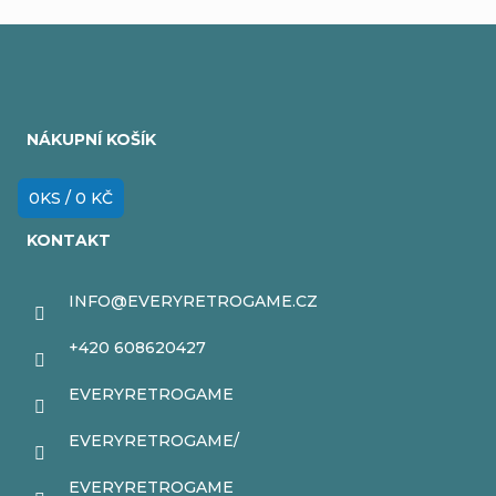
y
v
Z
ý
á
p
NÁKUPNÍ KOŠÍK
p
i
a
0
KS /
0 KČ
s
t
u
KONTAKT
í
INFO
@
EVERYRETROGAME.CZ
+420 608620427
EVERYRETROGAME
EVERYRETROGAME/
EVERYRETROGAME