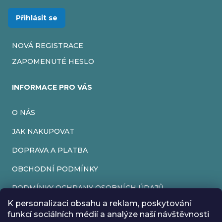
Přihlásit se
NOVÁ REGISTRACE
ZAPOMENUTÉ HESLO
INFORMACE PRO VÁS
O NÁS
JAK NAKUPOVAT
DOPRAVA A PLATBA
OBCHODNÍ PODMÍNKY
PODMÍNKY OCHRANY OSOBNÍCH ÚDAJŮ
K personalizaci obsahu a reklam, poskytování
VRÁCENÍ ZBOŽÍ
funkcí sociálních médií a analýze naší návštěvnosti