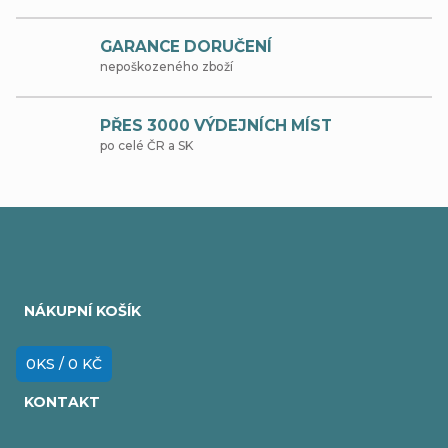
c
GARANCE DORUČENÍ
í
nepoškozeného zboží
p
r
PŘES 3000 VÝDEJNÍCH MÍST
po celé ČR a SK
v
k
y
Z
v
á
ý
NÁKUPNÍ KOŠÍK
p
p
i
a
0
KS /
0 KČ
s
t
KONTAKT
u
í