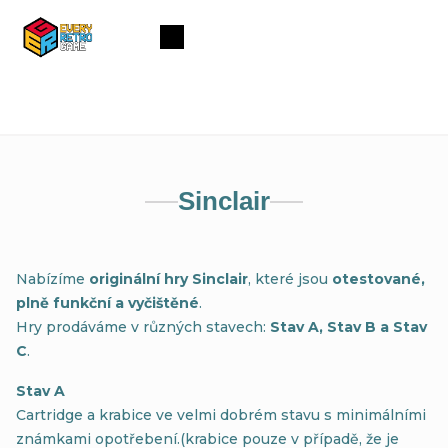
Přejít
na
Nákupní
obsah
košík
Sinclair
Nabízíme
originální hry Sinclair
, které jsou
otestované,
plně funkční a vyčištěné
.
Hry prodáváme v různých stavech:
Stav A, Stav B a Stav
C
.
Stav A
Cartridge a krabice ve velmi dobrém stavu s minimálními
známkami opotřebení.(krabice pouze v případě, že je