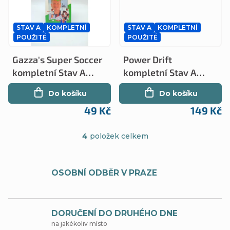
k
ů
t
STAV A
KOMPLETNÍ
STAV A
KOMPLETNÍ
ů
POUŽITÉ
POUŽITÉ
Gazza's Super Soccer
Power Drift
kompletní Stav A
kompletní Stav A
(ZXS)
(ZXS)
Do košíku
Do košíku
49 Kč
149 Kč
4
položek celkem
O
v
OSOBNÍ ODBĚR V PRAZE
l
á
d
DORUČENÍ DO DRUHÉHO DNE
na jakékoliv místo
a