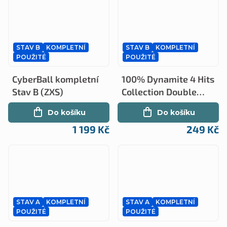
STAV B
KOMPLETNÍ
STAV B
KOMPLETNÍ
POUŽITÉ
POUŽITÉ
CyberBall kompletní
100% Dynamite 4 Hits
Stav B (ZXS)
Collection Double
Dragon, Last Ninja 2,
Do košíku
Do košíku
After Burner, Le Mans
1 199 Kč
249 Kč
kompletní Stav B
(ZXS)
STAV A
KOMPLETNÍ
STAV A
KOMPLETNÍ
POUŽITÉ
POUŽITÉ