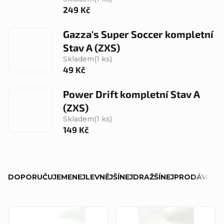
249 Kč
Gazza's Super Soccer kompletní
Stav A (ZXS)
Skladem
(1 ks)
49 Kč
Power Drift kompletní Stav A
(ZXS)
Skladem
(1 ks)
149 Kč
Ř
DOPORUČUJEME
NEJLEVNĚJŠÍ
NEJDRAŽŠÍ
NEJPRODÁVANĚJ
a
z
V
e