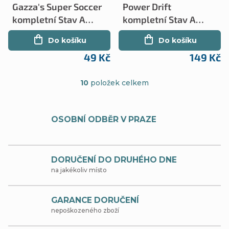
Gazza's Super Soccer
Power Drift
kompletní Stav A
kompletní Stav A
(ZXS)
(ZXS)
Do košíku
Do košíku
49 Kč
149 Kč
10
položek celkem
O
v
OSOBNÍ ODBĚR V PRAZE
l
á
d
DORUČENÍ DO DRUHÉHO DNE
na jakékoliv místo
a
c
GARANCE DORUČENÍ
í
nepoškozeného zboží
p