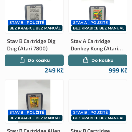
ý
n
p
í
STAV B
POUŽITÉ
STAV A
POUŽITÉ
i
p
BEZ KRABICE BEZ MANUÁL
BEZ KRABICE BEZ MANUÁL
s
r
Stav B Cartridge Dig
Stav A Cartridge
p
o
Dug (Atari 7800)
Donkey Kong (Atari
r
7800)
d
Do košíku
Do košíku
o
u
249 Kč
999 Kč
d
k
u
t
k
ů
t
STAV B
POUŽITÉ
STAV B
POUŽITÉ
ů
BEZ KRABICE BEZ MANUÁL
BEZ KRABICE BEZ MANUÁL
Stav B Cartridge Alien
Stav B Cartridge