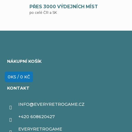
r
PŘES 3000 VÝDEJNÍCH MÍST
po celé ČR a SK
v
k
y
Z
v
á
ý
NÁKUPNÍ KOŠÍK
p
p
i
a
0
KS /
0 KČ
s
t
KONTAKT
u
í
INFO
@
EVERYRETROGAME.CZ
+420 608620427
EVERYRETROGAME