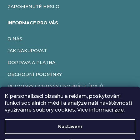
ZAPOMENUTÉ HESLO
INFORMACE PRO VÁS
O NÁS
JAK NAKUPOVAT
DOPRAVA A PLATBA
OBCHODNÍ PODMÍNKY
PODMÍNKY OCHRANY OSOBNÍCH ÚDAJŮ
K personalizaci obsahu a reklam, poskytování
VRÁCENÍ ZBOŽÍ
funkcí sociálních médií a analýze naší návštěvnosti
využíváme soubory cookies. Více informací
zde
.
REKLAMACE
Nastavení
Vytvořil Shoptet
Rádi bychom vás informovali, že od 17. 7. do 24. 7. včetně
Copyright 2026
EveryRetroGame
. Všechna práva vyhrazena.
Upravit nastavení cookies
máme z důvodu dovolené zavřeno. Všechny objednávky