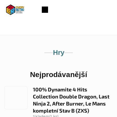
Přejít
na
Nákupní
obsah
košík
Hry
Nejprodávanější
100% Dynamite 4 Hits
Collection Double Dragon, Last
Ninja 2, After Burner, Le Mans
kompletní Stav B (ZXS)
Skladem
(1 ks)