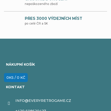
nepoškozeného zboží
PŘES 3000 VÝDEJNÍCH MÍST
po celé ČR a SK
Z
á
NÁKUPNÍ KOŠÍK
p
a
0
KS /
0 KČ
t
KONTAKT
í
INFO
@
EVERYRETROGAME.CZ