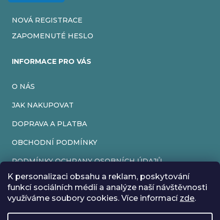
NOVÁ REGISTRACE
ZAPOMENUTÉ HESLO
INFORMACE PRO VÁS
O NÁS
JAK NAKUPOVAT
DOPRAVA A PLATBA
OBCHODNÍ PODMÍNKY
PODMÍNKY OCHRANY OSOBNÍCH ÚDAJŮ
K personalizaci obsahu a reklam, poskytování
VRÁCENÍ ZBOŽÍ
funkcí sociálních médií a analýze naší návštěvnosti
využíváme soubory cookies. Více informací
zde
.
REKLAMACE