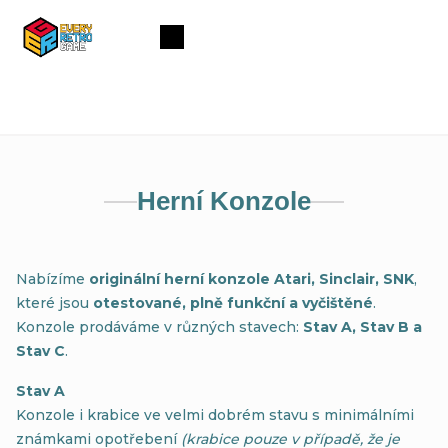
Přejít
na
Nákupní
obsah
košík
Herní Konzole
Nabízíme
originální herní konzole Atari, Sinclair, SNK
,
které jsou
otestované, plně funkční a vyčištěné
.
Konzole prodáváme v různých stavech:
Stav A, Stav B a
Stav C
.
Stav A
Konzole i krabice ve velmi dobrém stavu s minimálními
známkami opotřebení
(krabice pouze v případě, že je