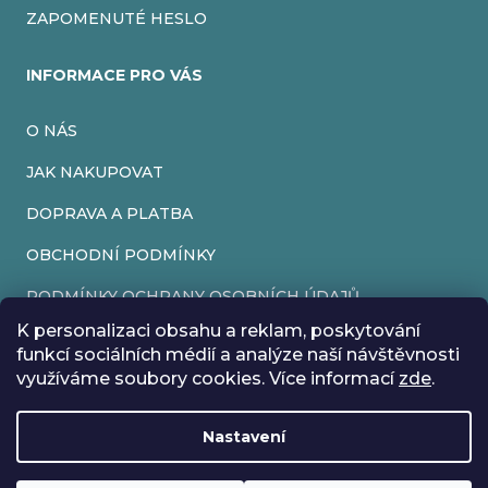
ZAPOMENUTÉ HESLO
INFORMACE PRO VÁS
O NÁS
JAK NAKUPOVAT
DOPRAVA A PLATBA
OBCHODNÍ PODMÍNKY
PODMÍNKY OCHRANY OSOBNÍCH ÚDAJŮ
K personalizaci obsahu a reklam, poskytování
VRÁCENÍ ZBOŽÍ
funkcí sociálních médií a analýze naší návštěvnosti
využíváme soubory cookies. Více informací
zde
.
REKLAMACE
Nastavení
Vytvořil Shoptet
Rádi bychom vás informovali, že od 17. 7. do 24. 7. včetně
Copyright 2026
EveryRetroGame
. Všechna práva vyhrazena.
Upravit nastavení cookies
máme z důvodu dovolené zavřeno. Všechny objednávky