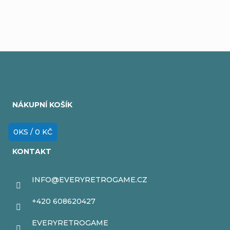
Z
á
NÁKUPNÍ KOŠÍK
p
a
0
KS /
0 KČ
t
KONTAKT
í
INFO
@
EVERYRETROGAME.CZ
+420 608620427
EVERYRETROGAME