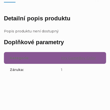
Detailní popis produktu
Popis produktu není dostupný
Doplňkové parametry
Kategorie
:
Hry GameBoy Color
Záruka
:
1
Buďte první, kdo napíše příspěvek k této položce.
Přidat komentář