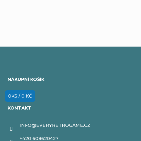
Přidat komentář
Z
á
NÁKUPNÍ KOŠÍK
p
a
0
KS /
0 KČ
t
KONTAKT
í
INFO
@
EVERYRETROGAME.CZ
+420 608620427