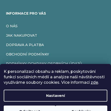
INFORMACE PRO VÁS
O NÁS
JAK NAKUPOVAT
DOPRAVA A PLATBA
OBCHODNÍ PODMÍNKY
PODMÍNKY OCHRANY OSOBNÍCH ÚDAJŮ
K personalizaci obsahu a reklam, poskytování
VRÁCENÍ ZBOŽÍ
funkcí sociálních médií a analýze naší návštěvnosti
využíváme soubory cookies. Více informací
zde
.
REKLAMACE
Nastavení
Vytvořil Shoptet
Rádi bychom vás informovali, že od 17. 7. do 24. 7. včetně
Copyright 2026
EveryRetroGame
. Všechna práva vyhrazena.
Upravit nastavení cookies
máme z důvodu dovolené zavřeno. Všechny objednávky
Loading
.
budou vyřízeny co nejdříve od 27. 7. :) Přejeme vám krásné