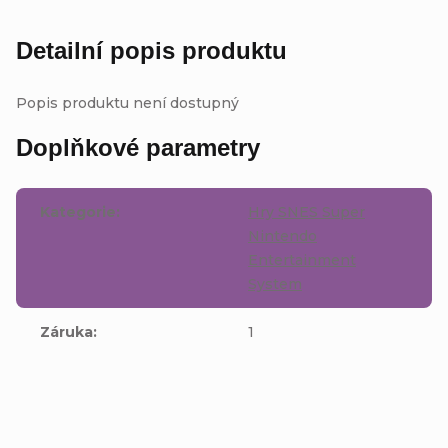
Detailní popis produktu
Popis produktu není dostupný
Doplňkové parametry
Kategorie
:
Hry SNES Super
Nintendo
Entertainment
System
Záruka
:
1
Buďte první, kdo napíše příspěvek k této položce.