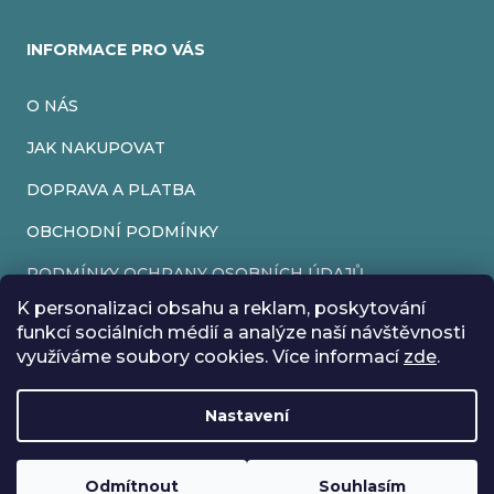
INFORMACE PRO VÁS
O NÁS
JAK NAKUPOVAT
DOPRAVA A PLATBA
OBCHODNÍ PODMÍNKY
PODMÍNKY OCHRANY OSOBNÍCH ÚDAJŮ
K personalizaci obsahu a reklam, poskytování
VRÁCENÍ ZBOŽÍ
funkcí sociálních médií a analýze naší návštěvnosti
využíváme soubory cookies. Více informací
zde
.
REKLAMACE
Nastavení
Vytvořil Shoptet
Rádi bychom vás informovali, že od 17. 7. do 24. 7. včetně
Copyright 2026
EveryRetroGame
. Všechna práva vyhrazena.
Upravit nastavení cookies
máme z důvodu dovolené zavřeno. Všechny objednávky
Loading
.
budou vyřízeny co nejdříve od 27. 7. :) Přejeme vám krásné
Odmítnout
Souhlasím