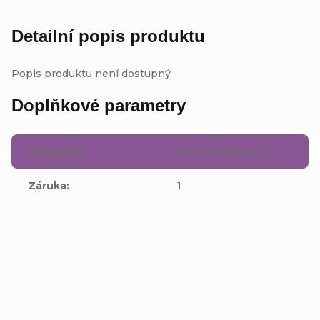
Detailní popis produktu
Popis produktu není dostupný
Doplňkové parametry
Kategorie
:
Hry PlayStation 2
Záruka
:
1
Buďte první, kdo napíše příspěvek k této položce.
Přidat komentář