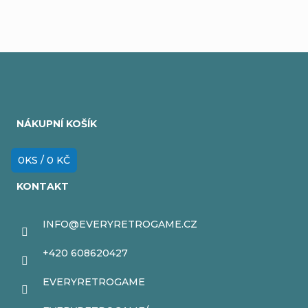
Z
á
NÁKUPNÍ KOŠÍK
p
a
0
KS /
0 KČ
t
KONTAKT
í
INFO
@
EVERYRETROGAME.CZ
+420 608620427
EVERYRETROGAME