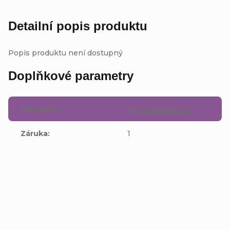
Detailní popis produktu
Popis produktu není dostupný
Doplňkové parametry
Kategorie
:
Hry Nintendo DS
Záruka
:
1
Buďte první, kdo napíše příspěvek k této položce.
Přidat komentář