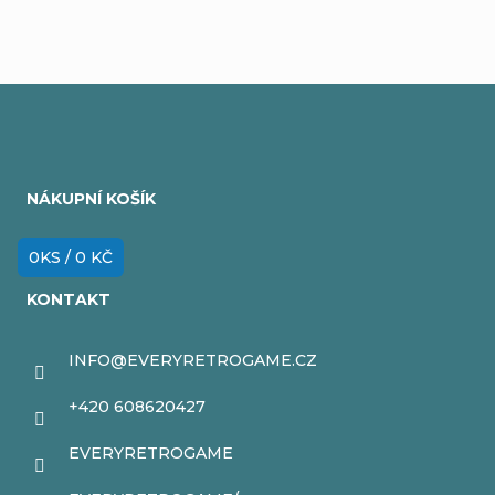
Z
á
NÁKUPNÍ KOŠÍK
p
a
0
KS /
0 KČ
t
KONTAKT
í
INFO
@
EVERYRETROGAME.CZ
+420 608620427
EVERYRETROGAME