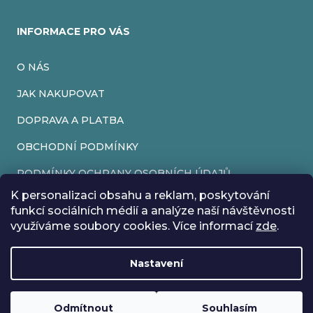
INFORMACE PRO VÁS
O NÁS
JAK NAKUPOVAT
DOPRAVA A PLATBA
OBCHODNÍ PODMÍNKY
PODMÍNKY OCHRANY OSOBNÍCH ÚDAJŮ
K personalizaci obsahu a reklam, poskytování
VRÁCENÍ ZBOŽÍ
funkcí sociálních médií a analýze naší návštěvnosti
využíváme soubory cookies. Více informací
zde
.
REKLAMACE
Nastavení
Vytvořil Shoptet
Rádi bychom vás informovali, že od 17. 7. do 24. 7. včetně
Copyright 2026
EveryRetroGame
. Všechna práva vyhrazena.
Upravit nastavení cookies
máme z důvodu dovolené zavřeno. Všechny objednávky
Loading
..
budou vyřízeny co nejdříve od 27. 7. :) Přejeme vám krásné
Odmítnout
Souhlasím