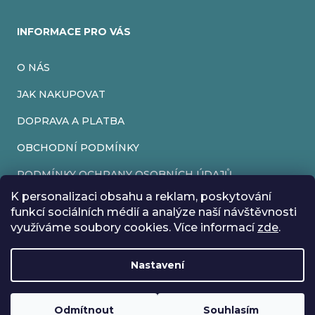
INFORMACE PRO VÁS
O NÁS
JAK NAKUPOVAT
DOPRAVA A PLATBA
OBCHODNÍ PODMÍNKY
PODMÍNKY OCHRANY OSOBNÍCH ÚDAJŮ
K personalizaci obsahu a reklam, poskytování
VRÁCENÍ ZBOŽÍ
funkcí sociálních médií a analýze naší návštěvnosti
využíváme soubory cookies. Více informací
zde
.
REKLAMACE
Nastavení
Vytvořil Shoptet
Rádi bychom vás informovali, že od 17. 7. do 24. 7. včetně
Copyright 2026
EveryRetroGame
. Všechna práva vyhrazena.
Upravit nastavení cookies
máme z důvodu dovolené zavřeno. Všechny objednávky
Loading
..
budou vyřízeny co nejdříve od 27. 7. :) Přejeme vám krásné
Odmítnout
Souhlasím