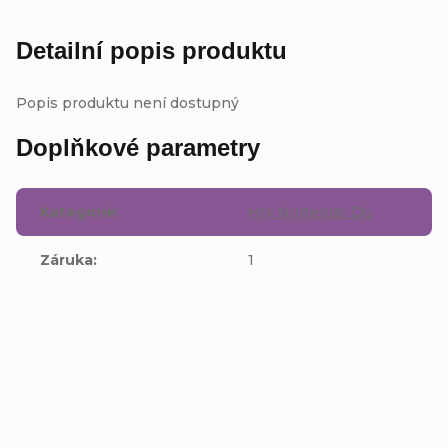
Detailní popis produktu
Popis produktu není dostupný
Doplňkové parametry
Kategorie
:
Hry Nintendo DS
Záruka
:
1
Buďte první, kdo napíše příspěvek k této položce.
Přidat komentář