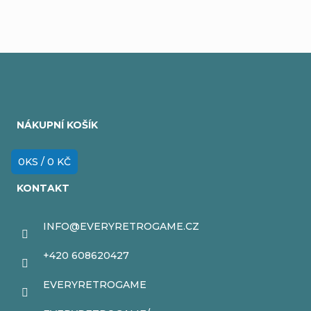
Z
á
NÁKUPNÍ KOŠÍK
p
a
0
KS /
0 KČ
t
KONTAKT
í
INFO
@
EVERYRETROGAME.CZ
+420 608620427
EVERYRETROGAME