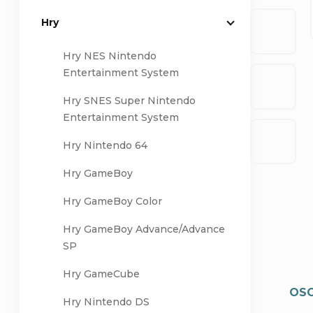
Hry
a
Hry NES Nintendo
n
Entertainment System
n
Hry SNES Super Nintendo
Entertainment System
í
Hry Nintendo 64
p
Hry GameBoy
a
Hry GameBoy Color
n
Hry GameBoy Advance/Advance
SP
e
Hry GameCube
OSO
l
Hry Nintendo DS