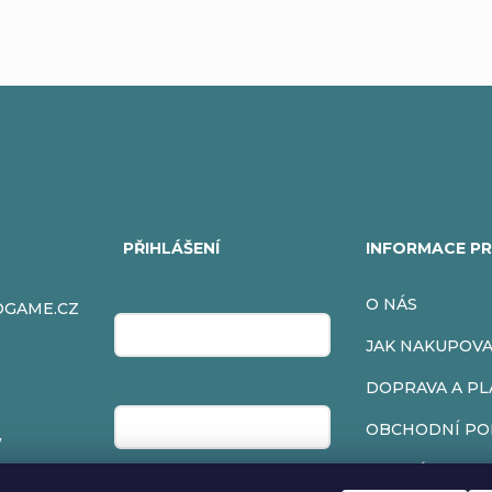
PŘIHLÁŠENÍ
INFORMACE PR
E-mail
O NÁS
OGAME.CZ
JAK NAKUPOV
DOPRAVA A PL
Heslo
OBCHODNÍ PO
/
PODMÍNKY OC