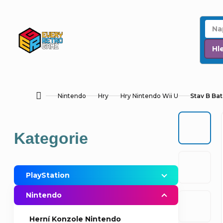
Přejít
na
obsah
Hl
Nintendo
Hry
Hry Nintendo Wii U
Stav B Ba
Domů
P
Přeskočit
Kategorie
o
kategorie
s
PlayStation
t
Nintendo
r
Herní Konzole Nintendo