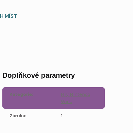
H MÍST
Doplňkové parametry
Kategorie
:
Hry Nintendo
Wii U
Záruka
:
1