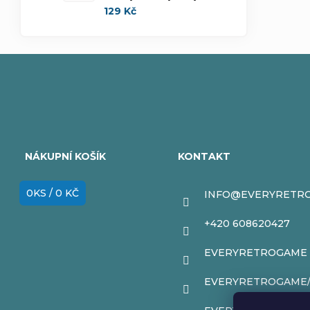
129 Kč
Z
á
NÁKUPNÍ KOŠÍK
KONTAKT
p
0
KS /
0 KČ
INFO
@
EVERYRETR
a
+420 608620427
t
EVERYRETROGAME
í
EVERYRETROGAME