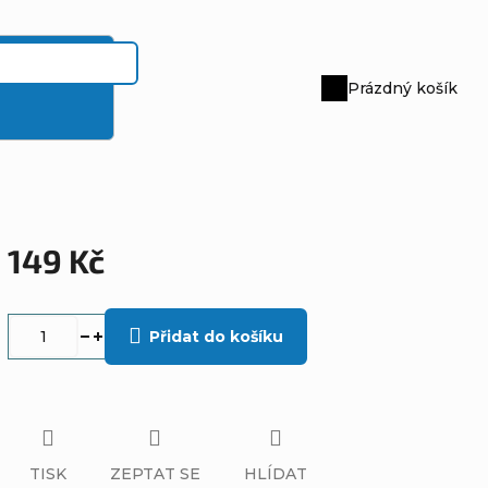
Prázdný košík
Nákupní
košík
149 Kč
Měrná
cena:
Přidat do košíku
TISK
ZEPTAT SE
HLÍDAT