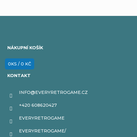
Z
á
NÁKUPNÍ KOŠÍK
p
a
0
KS /
0 KČ
t
KONTAKT
í
INFO
@
EVERYRETROGAME.CZ
+420 608620427
EVERYRETROGAME
EVERYRETROGAME/