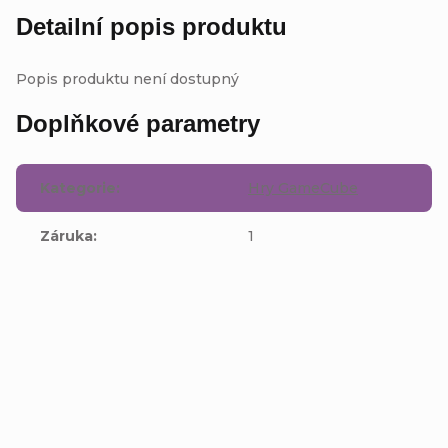
Detailní popis produktu
Popis produktu není dostupný
Doplňkové parametry
Kategorie
:
Hry GameCube
Záruka
:
1
Buďte první, kdo napíše příspěvek k této položce.
Přidat komentář