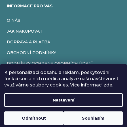
INFORMACE PRO VÁS
O NÁS
JAK NAKUPOVAT
DOPRAVA A PLATBA
OBCHODNÍ PODMÍNKY
PODMÍNKY OCHRANY OSOBNÍCH ÚDAJŮ
K personalizaci obsahu a reklam, poskytování
VRÁCENÍ ZBOŽÍ
funkcí sociálních médií a analýze naší návštěvnosti
využíváme soubory cookies. Více informací
zde
.
REKLAMACE
Nastavení
Vytvořil Shoptet
Rádi bychom vás informovali, že od 17. 7. do 24. 7. včetně
Copyright 2026
EveryRetroGame
. Všechna práva vyhrazena.
Upravit nastavení cookies
máme z důvodu dovolené zavřeno. Všechny objednávky
Loading
.
budou vyřízeny co nejdříve od 27. 7. :) Přejeme vám krásné
Odmítnout
Souhlasím
prázdniny!