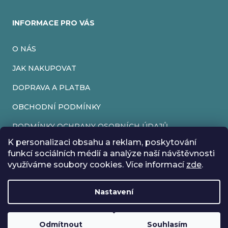
INFORMACE PRO VÁS
O NÁS
JAK NAKUPOVAT
DOPRAVA A PLATBA
OBCHODNÍ PODMÍNKY
PODMÍNKY OCHRANY OSOBNÍCH ÚDAJŮ
K personalizaci obsahu a reklam, poskytování
VRÁCENÍ ZBOŽÍ
funkcí sociálních médií a analýze naší návštěvnosti
využíváme soubory cookies. Více informací
zde
.
REKLAMACE
Nastavení
Vytvořil Shoptet
Rádi bychom vás informovali, že od 17. 7. do 24. 7. včetně
Copyright 2026
EveryRetroGame
. Všechna práva vyhrazena.
Upravit nastavení cookies
máme z důvodu dovolené zavřeno. Všechny objednávky
Loading
...
budou vyřízeny co nejdříve od 27. 7. :) Přejeme vám krásné
Odmítnout
Souhlasím