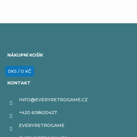
Z
á
NÁKUPNÍ KOŠÍK
p
a
0
KS /
0 KČ
t
KONTAKT
í
INFO
@
EVERYRETROGAME.CZ
+420 608620427
EVERYRETROGAME