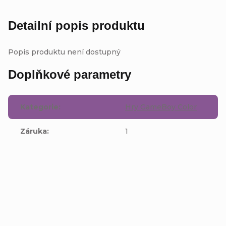
Detailní popis produktu
Popis produktu není dostupný
Doplňkové parametry
Kategorie
:
Hry GameBoy Color
Záruka
:
1
Buďte první, kdo napíše příspěvek k této položce.
Přidat komentář