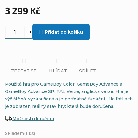
3 299 Kč
Měrná
cena:
Přidat do košíku
ZEPTAT SE
HLÍDAT
SDÍLET
Použitá hra pro GameBoy Color; GameBoy Advance a
GameBoy Advance SP. PAL Verze; anglická verze. Hra je
výčištěná; vyzkoušená a je perfektně funkční. Na fotkách
je zobrazen reálný stav hry; která bude doručena.
Možnosti doručení
Skladem
(1 ks)