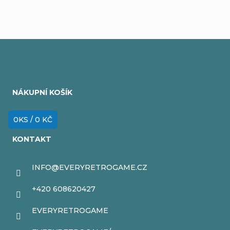
Z
á
NÁKUPNÍ KOŠÍK
p
a
0
KS /
0 KČ
t
KONTAKT
í
INFO
@
EVERYRETROGAME.CZ
+420 608620427
EVERYRETROGAME