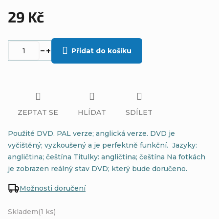
29 Kč
Měrná
cena:
Přidat do košíku
ZEPTAT SE
HLÍDAT
SDÍLET
Použité DVD. PAL verze; anglická verze. DVD je
vyčištěný; vyzkoušený a je perfektně funkční. Jazyky:
angličtina; češtína Titulky: angličtina; češtína Na fotkách
je zobrazen reálný stav DVD; který bude doručeno.
Možnosti doručení
Skladem
(1 ks)