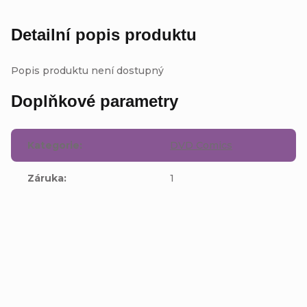
Detailní popis produktu
Popis produktu není dostupný
Doplňkové parametry
Kategorie
:
DVD Comics
Záruka
:
1
Buďte první, kdo napíše příspěvek k této položce.
Přidat komentář