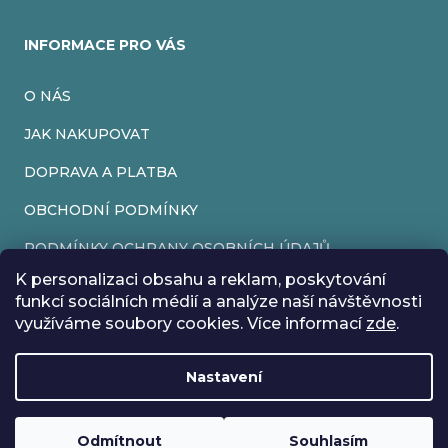
INFORMACE PRO VÁS
O NÁS
JAK NAKUPOVAT
DOPRAVA A PLATBA
OBCHODNÍ PODMÍNKY
PODMÍNKY OCHRANY OSOBNÍCH ÚDAJŮ
K personalizaci obsahu a reklam, poskytování
VRÁCENÍ ZBOŽÍ
funkcí sociálních médií a analýze naší návštěvnosti
využíváme soubory cookies. Více informací
zde
.
REKLAMACE
Nastavení
Vytvořil Shoptet
Rádi bychom vás informovali, že od 17. 7. do 24. 7. včetně
Copyright 2026
EveryRetroGame
. Všechna práva vyhrazena.
Upravit nastavení cookies
máme z důvodu dovolené zavřeno. Všechny objednávky
Loading
..
budou vyřízeny co nejdříve od 27. 7. :) Přejeme vám krásné
Odmítnout
Souhlasím