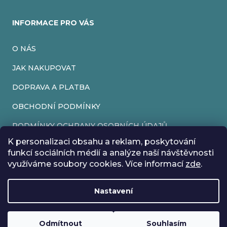
INFORMACE PRO VÁS
O NÁS
JAK NAKUPOVAT
DOPRAVA A PLATBA
OBCHODNÍ PODMÍNKY
PODMÍNKY OCHRANY OSOBNÍCH ÚDAJŮ
K personalizaci obsahu a reklam, poskytování
VRÁCENÍ ZBOŽÍ
funkcí sociálních médií a analýze naší návštěvnosti
využíváme soubory cookies. Více informací
zde
.
REKLAMACE
Nastavení
Vytvořil Shoptet
Rádi bychom vás informovali, že od 17. 7. do 24. 7. včetně
Copyright 2026
EveryRetroGame
. Všechna práva vyhrazena.
Upravit nastavení cookies
máme z důvodu dovolené zavřeno. Všechny objednávky
Loading
.
budou vyřízeny co nejdříve od 27. 7. :) Přejeme vám krásné
Odmítnout
Souhlasím