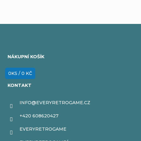
Z
á
NÁKUPNÍ KOŠÍK
p
a
0
KS /
0 KČ
t
KONTAKT
í
INFO
@
EVERYRETROGAME.CZ
+420 608620427
EVERYRETROGAME