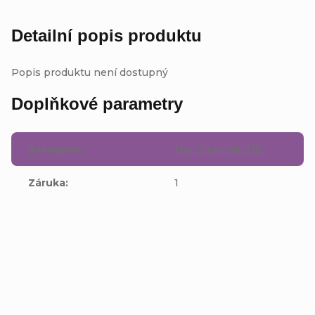
Detailní popis produktu
Popis produktu není dostupný
Doplňkové parametry
Kategorie
:
Hry Nintendo DS
Záruka
:
1
Buďte první, kdo napíše příspěvek k této položce.
Přidat komentář