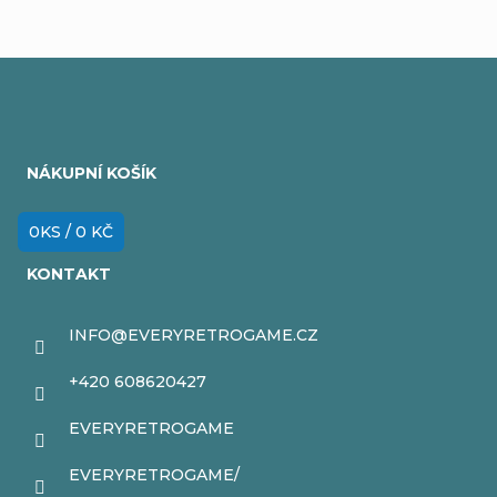
Z
á
NÁKUPNÍ KOŠÍK
p
a
0
KS /
0 KČ
t
KONTAKT
í
INFO
@
EVERYRETROGAME.CZ
+420 608620427
EVERYRETROGAME
EVERYRETROGAME/