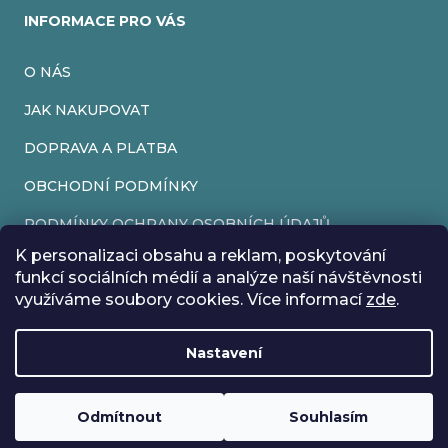
INFORMACE PRO VÁS
O NÁS
JAK NAKUPOVAT
DOPRAVA A PLATBA
OBCHODNÍ PODMÍNKY
PODMÍNKY OCHRANY OSOBNÍCH ÚDAJŮ
K personalizaci obsahu a reklam, poskytování
VRÁCENÍ ZBOŽÍ
funkcí sociálních médií a analýze naší návštěvnosti
využíváme soubory cookies. Více informací
zde
.
REKLAMACE
Nastavení
Vytvořil Shoptet
Rádi bychom vás informovali, že od 17. 7. do 24. 7. včetně
Copyright 2026
EveryRetroGame
. Všechna práva vyhrazena.
Upravit nastavení cookies
máme z důvodu dovolené zavřeno. Všechny objednávky
Loading
..
budou vyřízeny co nejdříve od 27. 7. :) Přejeme vám krásné
Odmítnout
Souhlasím
prázdniny!