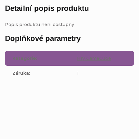
Detailní popis produktu
Popis produktu není dostupný
Doplňkové parametry
Kategorie
:
Hry GameCube
Záruka
:
1
Buďte první, kdo napíše příspěvek k této položce.
Přidat komentář