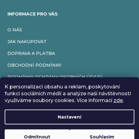
INFORMACE PRO VÁS
O NÁS
JAK NAKUPOVAT
DOPRAVA A PLATBA
OBCHODNÍ PODMÍNKY
PODMÍNKY OCHRANY OSOBNÍCH ÚDAJŮ
K personalizaci obsahu a reklam, poskytování
VRÁCENÍ ZBOŽÍ
funkcí sociálních médií a analýze naší návštěvnosti
využíváme soubory cookies. Více informací
zde
.
REKLAMACE
Nastavení
Vytvořil Shoptet
Rádi bychom vás informovali, že od 17. 7. do 24. 7. včetně
Copyright 2026
EveryRetroGame
. Všechna práva vyhrazena.
Upravit nastavení cookies
máme z důvodu dovolené zavřeno. Všechny objednávky
Loading
..
budou vyřízeny co nejdříve od 27. 7. :) Přejeme vám krásné
Odmítnout
Souhlasím