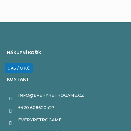
Z
á
NÁKUPNÍ KOŠÍK
p
a
0
KS /
0 KČ
t
KONTAKT
í
INFO
@
EVERYRETROGAME.CZ
+420 608620427
EVERYRETROGAME