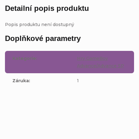
Detailní popis produktu
Popis produktu není dostupný
Doplňkové parametry
Kategorie
:
Hry GameBoy
Advance/Advance SP
Záruka
:
1
Buďte první, kdo napíše příspěvek k této položce.
Přidat komentář