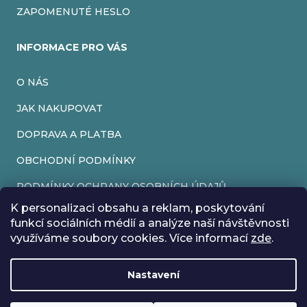
ZAPOMENUTÉ HESLO
INFORMACE PRO VÁS
O NÁS
JAK NAKUPOVAT
DOPRAVA A PLATBA
OBCHODNÍ PODMÍNKY
PODMÍNKY OCHRANY OSOBNÍCH ÚDAJŮ
K personalizaci obsahu a reklam, poskytování
VRÁCENÍ ZBOŽÍ
funkcí sociálních médií a analýze naší návštěvnosti
využíváme soubory cookies. Více informací
zde
.
REKLAMACE
Nastavení
Vytvořil Shoptet
Rádi bychom vás informovali, že od 17. 7. do 24. 7. včetně
Copyright 2026
EveryRetroGame
. Všechna práva vyhrazena.
Upravit nastavení cookies
máme z důvodu dovolené zavřeno. Všechny objednávky