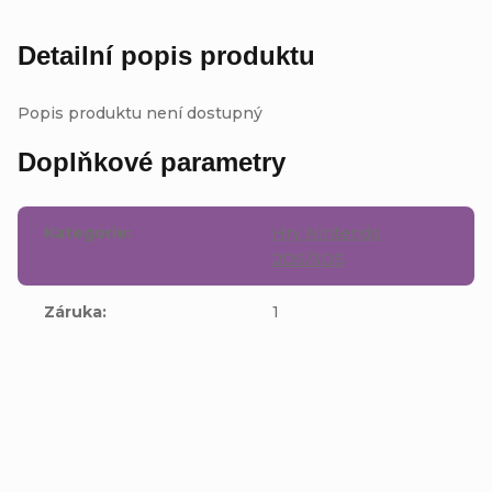
Detailní popis produktu
Popis produktu není dostupný
Doplňkové parametry
Kategorie
:
Hry Nintendo
2DS/3DS
Záruka
:
1
Buďte první, kdo napíše příspěvek k této položce.
Přidat komentář