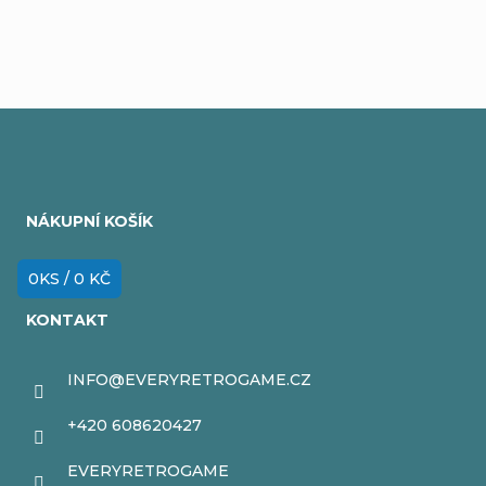
Z
á
NÁKUPNÍ KOŠÍK
p
a
0
KS /
0 KČ
t
KONTAKT
í
INFO
@
EVERYRETROGAME.CZ
+420 608620427
EVERYRETROGAME