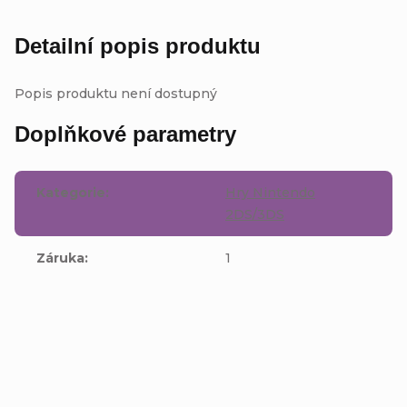
Detailní popis produktu
Popis produktu není dostupný
Doplňkové parametry
Kategorie
:
Hry Nintendo
2DS/3DS
Záruka
:
1
Buďte první, kdo napíše příspěvek k této položce.
Přidat komentář