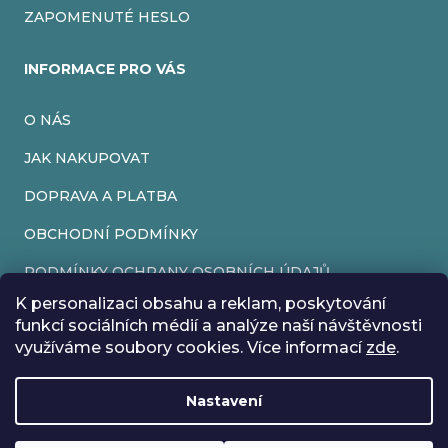
ZAPOMENUTÉ HESLO
INFORMACE PRO VÁS
O NÁS
JAK NAKUPOVAT
DOPRAVA A PLATBA
OBCHODNÍ PODMÍNKY
PODMÍNKY OCHRANY OSOBNÍCH ÚDAJŮ
K personalizaci obsahu a reklam, poskytování
VRÁCENÍ ZBOŽÍ
funkcí sociálních médií a analýze naší návštěvnosti
využíváme soubory cookies. Více informací
zde
.
REKLAMACE
Nastavení
Vytvořil Shoptet
Rádi bychom vás informovali, že od 17. 7. do 24. 7. včetně
Copyright 2026
EveryRetroGame
. Všechna práva vyhrazena.
Upravit nastavení cookies
máme z důvodu dovolené zavřeno. Všechny objednávky