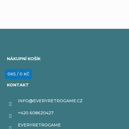
Z
á
NÁKUPNÍ KOŠÍK
p
a
0
KS /
0 KČ
t
KONTAKT
í
INFO
@
EVERYRETROGAME.CZ
+420 608620427
EVERYRETROGAME