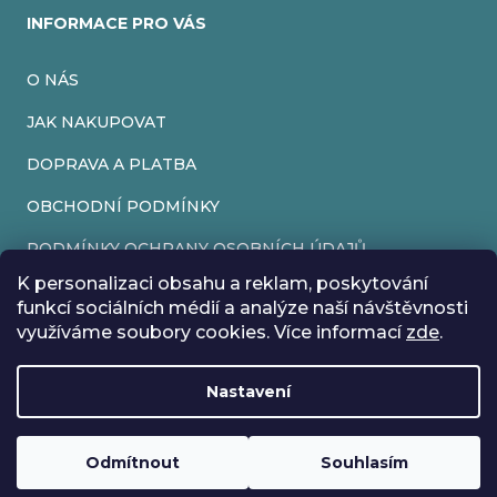
INFORMACE PRO VÁS
O NÁS
JAK NAKUPOVAT
DOPRAVA A PLATBA
OBCHODNÍ PODMÍNKY
PODMÍNKY OCHRANY OSOBNÍCH ÚDAJŮ
K personalizaci obsahu a reklam, poskytování
VRÁCENÍ ZBOŽÍ
funkcí sociálních médií a analýze naší návštěvnosti
využíváme soubory cookies. Více informací
zde
.
REKLAMACE
Nastavení
Vytvořil Shoptet
Rádi bychom vás informovali, že od 17. 7. do 24. 7. včetně
Copyright 2026
EveryRetroGame
. Všechna práva vyhrazena.
Upravit nastavení cookies
máme z důvodu dovolené zavřeno. Všechny objednávky
Loading
.
budou vyřízeny co nejdříve od 27. 7. :) Přejeme vám krásné
Odmítnout
Souhlasím
prázdniny!