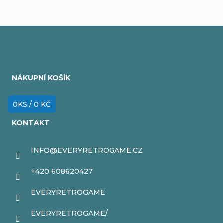
Z
á
NÁKUPNÍ KOŠÍK
p
a
0
KS /
0 KČ
t
KONTAKT
í
INFO
@
EVERYRETROGAME.CZ
+420 608620427
EVERYRETROGAME
EVERYRETROGAME/