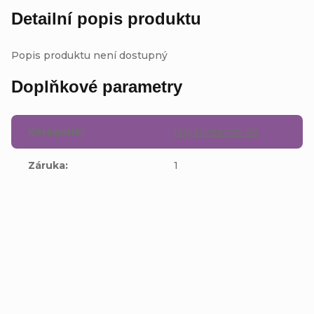
Detailní popis produktu
Popis produktu není dostupný
Doplňkové parametry
Kategorie
:
Hry Nintendo 64
Záruka
:
1
Buďte první, kdo napíše příspěvek k této položce.
Přidat komentář