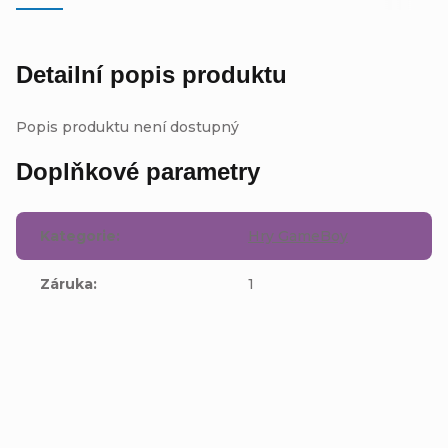
Detailní popis produktu
Popis produktu není dostupný
Doplňkové parametry
Kategorie
:
Hry GameBoy
Záruka
:
1
Buďte první, kdo napíše příspěvek k této položce.
Přidat komentář