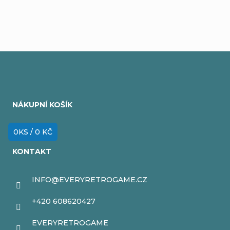
Z
á
NÁKUPNÍ KOŠÍK
p
a
0
KS /
0 KČ
t
KONTAKT
í
INFO
@
EVERYRETROGAME.CZ
+420 608620427
EVERYRETROGAME