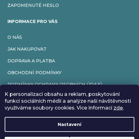
ZAPOMENUTÉ HESLO
INFORMACE PRO VÁS
O NÁS
JAK NAKUPOVAT
DOPRAVA A PLATBA
OBCHODNÍ PODMÍNKY
PODMÍNKY OCHRANY OSOBNÍCH ÚDAJŮ
K personalizaci obsahu a reklam, poskytování
VRÁCENÍ ZBOŽÍ
funkcí sociálních médií a analýze naší návštěvnosti
využíváme soubory cookies. Více informací
zde
.
REKLAMACE
Nastavení
Vytvořil Shoptet
Rádi bychom vás informovali, že od 17. 7. do 24. 7. včetně
Copyright 2026
EveryRetroGame
. Všechna práva vyhrazena.
Upravit nastavení cookies
máme z důvodu dovolené zavřeno. Všechny objednávky