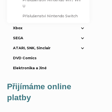
Přislušenství Nintendo Wii / Wii
U
Přislušenstvi Nintendo Switch
Přidat k
Xbox
SEGA
ATARI, SNK, Sinclair
DVD Comics
Elektronika a Jiné
Přijímáme online
platby