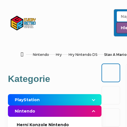
Přejít
na
obsah
Hl
Nintendo
Hry
Hry Nintendo DS
Stav A Mario
Domů
P
Přeskočit
Kategorie
o
kategorie
s
PlayStation
t
Nintendo
r
Herní Konzole Nintendo