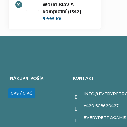
World Stav A
kompletní (PS2)
5 999 Kč
Z
á
NÁKUPNÍ KOŠÍK
KONTAKT
p
0
KS /
0 KČ
INFO
@
EVERYRETR
a
+420 608620427
t
EVERYRETROGAME