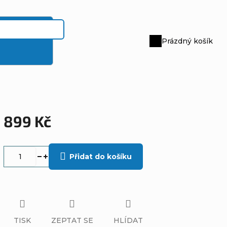
Prázdný košík
Nákupní
košík
899 Kč
Měrná
cena:
Přidat do košíku
TISK
ZEPTAT SE
HLÍDAT