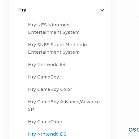
Hry
a
Hry NES Nintendo
n
Entertainment System
n
Hry SNES Super Nintendo
Entertainment System
í
Hry Nintendo 64
p
Hry GameBoy
a
Hry GameBoy Color
n
Hry GameBoy Advance/Advance
SP
e
Hry GameCube
OSO
l
Hry Nintendo DS