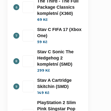
The Third - The Full
Package Classics
kompletní (X360)
69 Kč
Stav C FIFA 17 (Xbox
One)
59 Kč
Stav C Sonic The
Hedgehog 2
kompletní (SMD)
299 Kč
Stav A Cartridge
Skitchin (SMD)
149 Kč
PlayStation 2 Slim
Pink Singstar Pop