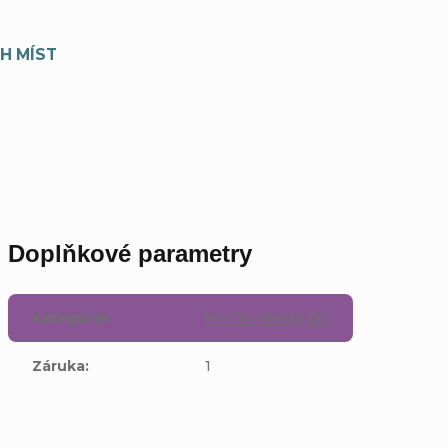
H MÍST
Doplňkové parametry
Kategorie
:
Hry Nintendo DS
Záruka
:
1