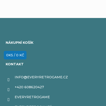
Z
á
NÁKUPNÍ KOŠÍK
p
a
0
KS /
0 KČ
t
KONTAKT
í
INFO
@
EVERYRETROGAME.CZ
+420 608620427
EVERYRETROGAME