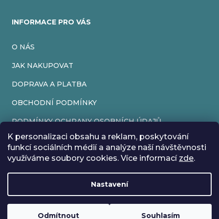
INFORMACE PRO VÁS
O NÁS
JAK NAKUPOVAT
DOPRAVA A PLATBA
OBCHODNÍ PODMÍNKY
PODMÍNKY OCHRANY OSOBNÍCH ÚDAJŮ
K personalizaci obsahu a reklam, poskytování
VRÁCENÍ ZBOŽÍ
funkcí sociálních médií a analýze naší návštěvnosti
využíváme soubory cookies. Více informací
zde
.
REKLAMACE
Nastavení
Vytvořil Shoptet
Rádi bychom vás informovali, že od 17. 7. do 24. 7. včetně
Copyright 2026
EveryRetroGame
. Všechna práva vyhrazena.
Upravit nastavení cookies
máme z důvodu dovolené zavřeno. Všechny objednávky
Loading
.
budou vyřízeny co nejdříve od 27. 7. :) Přejeme vám krásné
Odmítnout
Souhlasím