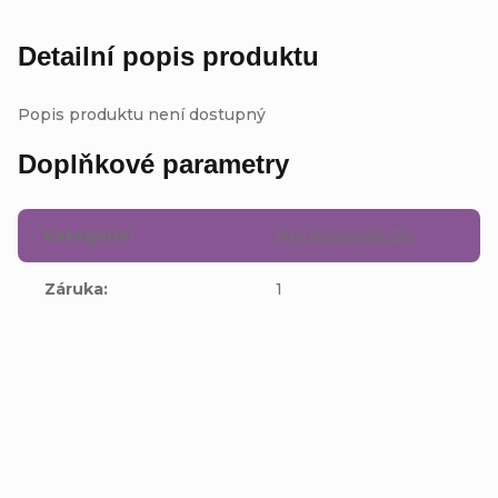
Detailní popis produktu
Popis produktu není dostupný
Doplňkové parametry
Kategorie
:
Hry Nintendo DS
Záruka
:
1
Buďte první, kdo napíše příspěvek k této položce.
Přidat komentář