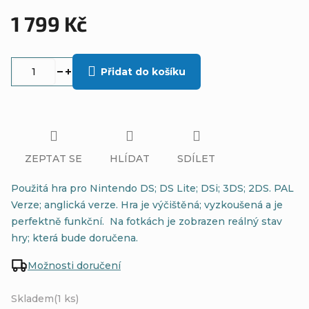
1 799 Kč
Měrná
cena:
Přidat do košíku
ZEPTAT SE
HLÍDAT
SDÍLET
Použitá hra pro Nintendo DS; DS Lite; DSi; 3DS; 2DS. PAL
Verze; anglická verze. Hra je výčištěná; vyzkoušená a je
perfektně funkční. Na fotkách je zobrazen reálný stav
hry; která bude doručena.
Možnosti doručení
Skladem
(1 ks)