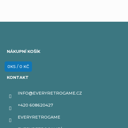
Z
á
NÁKUPNÍ KOŠÍK
p
a
0
KS /
0 KČ
t
KONTAKT
í
INFO
@
EVERYRETROGAME.CZ
+420 608620427
EVERYRETROGAME