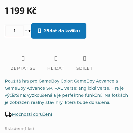
1 199 Kč
Měrná
cena:
Přidat do košíku
ZEPTAT SE
HLÍDAT
SDÍLET
Použitá hra pro GameBoy Color; GameBoy Advance a
GameBoy Advance SP. PAL Verze; anglická verze. Hra je
výčištěná; vyzkoušená a je perfektně funkční. Na fotkách
je zobrazen reálný stav hry; která bude doručena.
Možnosti doručení
Skladem
(1 ks)