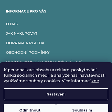
INFORMACE PRO VÁS
O NÁS
JAK NAKUPOVAT
DOPRAVA A PLATBA
OBCHODNÍ PODMÍNKY
PODMÍNKY OCHRANY OSOBNÍCH ÚDAJŮ
K personalizaci obsahu a reklam, poskytování
VRÁCENÍ ZBOŽÍ
funkcí sociálních médií a analýze naší návštěvnosti
využíváme soubory cookies. Více informací
zde
.
REKLAMACE
Nastavení
Vytvořil Shoptet
Rádi bychom vás informovali, že od 17. 7. do 24. 7. včetně
Copyright 2026
EveryRetroGame
. Všechna práva vyhrazena.
Upravit nastavení cookies
máme z důvodu dovolené zavřeno. Všechny objednávky
Loading
.
budou vyřízeny co nejdříve od 27. 7. :) Přejeme vám krásné
Odmítnout
Souhlasím