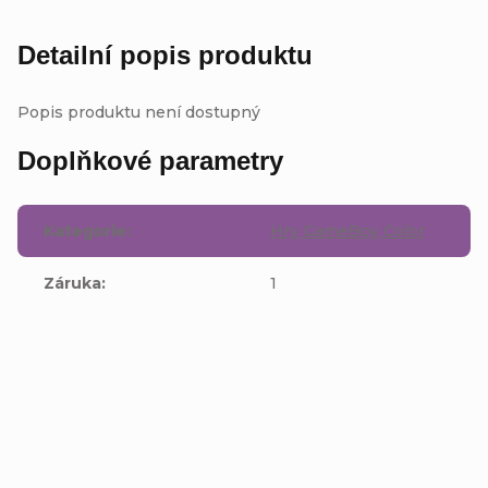
Detailní popis produktu
Popis produktu není dostupný
Doplňkové parametry
Kategorie
:
Hry GameBoy Color
Záruka
:
1
Buďte první, kdo napíše příspěvek k této položce.
Přidat komentář