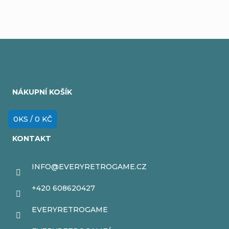
Z
á
NÁKUPNÍ KOŠÍK
p
a
0
KS /
0 KČ
t
KONTAKT
í
INFO
@
EVERYRETROGAME.CZ
+420 608620427
EVERYRETROGAME