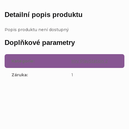
Detailní popis produktu
Popis produktu není dostupný
Doplňkové parametry
Kategorie
:
Hry PlayStation 2
Záruka
:
1
Buďte první, kdo napíše příspěvek k této položce.
Přidat komentář