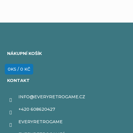
Z
á
NÁKUPNÍ KOŠÍK
p
a
0
KS /
0 KČ
t
KONTAKT
í
INFO
@
EVERYRETROGAME.CZ
+420 608620427
EVERYRETROGAME