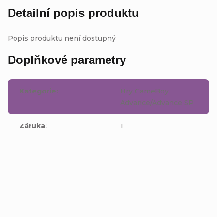
Detailní popis produktu
Popis produktu není dostupný
Doplňkové parametry
Kategorie
:
Hry GameBoy
Advance/Advance SP
Záruka
:
1
Buďte první, kdo napíše příspěvek k této položce.
Přidat komentář