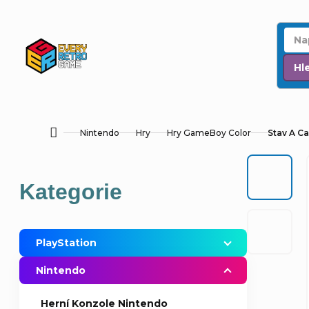
Přejít
na
obsah
Hl
Nintendo
Hry
Hry GameBoy Color
Stav A Ca
Domů
P
Přeskočit
Kategorie
o
kategorie
s
PlayStation
t
Nintendo
r
Herní Konzole Nintendo