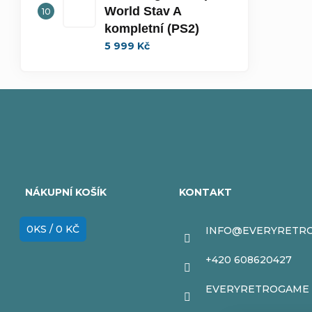
World Stav A
kompletní (PS2)
5 999 Kč
Z
á
NÁKUPNÍ KOŠÍK
KONTAKT
p
0
KS /
0 KČ
INFO
@
EVERYRETR
a
+420 608620427
t
EVERYRETROGAME