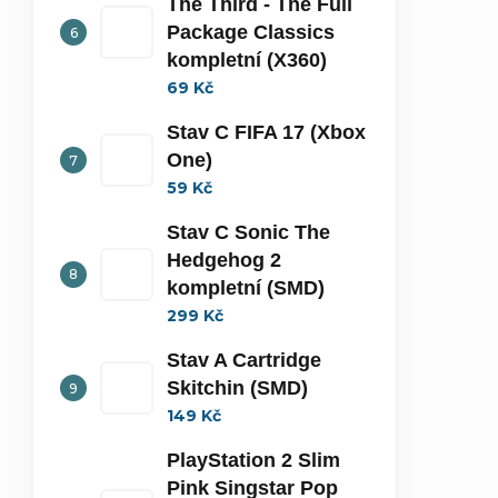
The Third - The Full
Package Classics
kompletní (X360)
69 Kč
Stav C FIFA 17 (Xbox
One)
59 Kč
Stav C Sonic The
Hedgehog 2
kompletní (SMD)
299 Kč
Stav A Cartridge
Skitchin (SMD)
149 Kč
PlayStation 2 Slim
Pink Singstar Pop