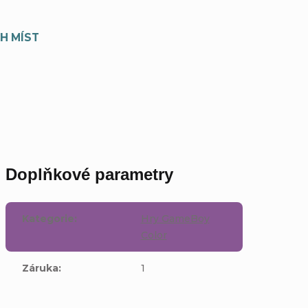
H MÍST
Doplňkové parametry
Kategorie
:
Hry GameBoy
Color
Záruka
:
1