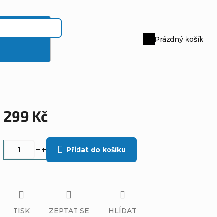
Prázdný košík
Nákupní
košík
299 Kč
Měrná
cena:
Přidat do košíku
TISK
ZEPTAT SE
HLÍDAT