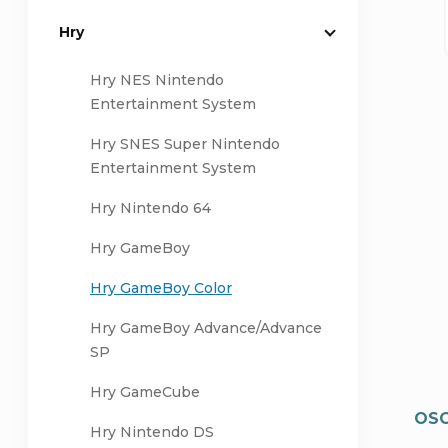
Hry
a
Hry NES Nintendo
n
Entertainment System
n
Hry SNES Super Nintendo
Entertainment System
í
Hry Nintendo 64
p
Hry GameBoy
a
Hry GameBoy Color
n
Hry GameBoy Advance/Advance
SP
e
Hry GameCube
OSO
l
Hry Nintendo DS