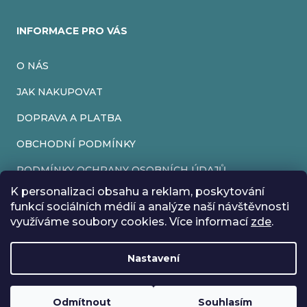
INFORMACE PRO VÁS
O NÁS
JAK NAKUPOVAT
DOPRAVA A PLATBA
OBCHODNÍ PODMÍNKY
PODMÍNKY OCHRANY OSOBNÍCH ÚDAJŮ
K personalizaci obsahu a reklam, poskytování
VRÁCENÍ ZBOŽÍ
funkcí sociálních médií a analýze naší návštěvnosti
využíváme soubory cookies. Více informací
zde
.
REKLAMACE
Nastavení
Vytvořil Shoptet
Rádi bychom vás informovali, že od 17. 7. do 24. 7. včetně
Copyright 2026
EveryRetroGame
. Všechna práva vyhrazena.
Upravit nastavení cookies
máme z důvodu dovolené zavřeno. Všechny objednávky
Loading
.
budou vyřízeny co nejdříve od 27. 7. :) Přejeme vám krásné
Odmítnout
Souhlasím