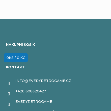
Z
á
NÁKUPNÍ KOŠÍK
p
a
0
KS /
0 KČ
t
KONTAKT
í
INFO
@
EVERYRETROGAME.CZ
+420 608620427
EVERYRETROGAME