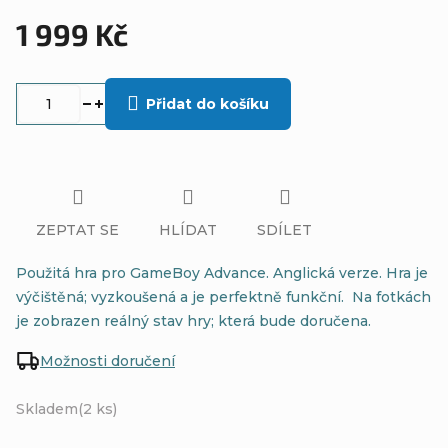
p
1 999 Kč
a
Měrná
n
cena:
Přidat do košíku
e
l
ZEPTAT SE
HLÍDAT
SDÍLET
Použitá hra pro GameBoy Advance. Anglická verze. Hra je
výčištěná; vyzkoušená a je perfektně funkční. Na fotkách
je zobrazen reálný stav hry; která bude doručena.
Možnosti doručení
Skladem
(2 ks)