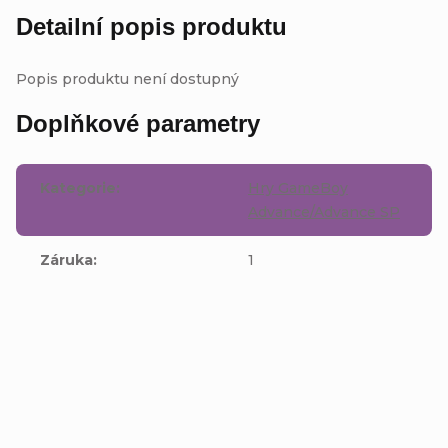
Detailní popis produktu
Popis produktu není dostupný
Doplňkové parametry
Kategorie
:
Hry GameBoy
Advance/Advance SP
Záruka
:
1
Buďte první, kdo napíše příspěvek k této položce.
Přidat komentář