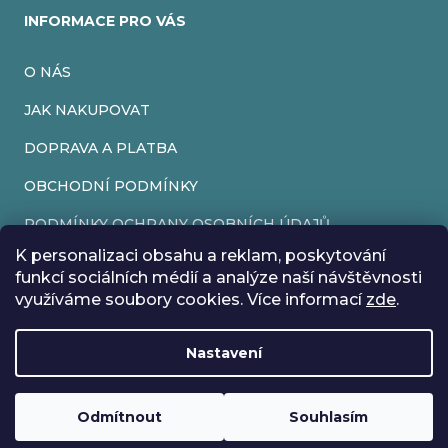
INFORMACE PRO VÁS
O NÁS
JAK NAKUPOVAT
DOPRAVA A PLATBA
OBCHODNÍ PODMÍNKY
PODMÍNKY OCHRANY OSOBNÍCH ÚDAJŮ
K personalizaci obsahu a reklam, poskytování
VRÁCENÍ ZBOŽÍ
funkcí sociálních médií a analýze naší návštěvnosti
využíváme soubory cookies. Více informací
zde
.
REKLAMACE
Nastavení
Vytvořil Shoptet
Rádi bychom vás informovali, že od 17. 7. do 24. 7. včetně
Copyright 2026
EveryRetroGame
. Všechna práva vyhrazena.
Upravit nastavení cookies
máme z důvodu dovolené zavřeno. Všechny objednávky
Loading
.
budou vyřízeny co nejdříve od 27. 7. :) Přejeme vám krásné
Odmítnout
Souhlasím
prázdniny!