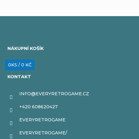
Z
á
NÁKUPNÍ KOŠÍK
p
a
0
KS /
0 KČ
t
KONTAKT
í
INFO
@
EVERYRETROGAME.CZ
+420 608620427
EVERYRETROGAME
EVERYRETROGAME/