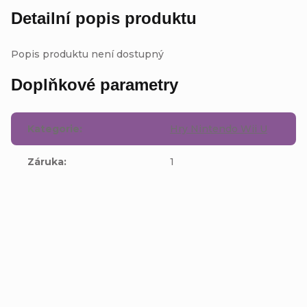
Detailní popis produktu
Popis produktu není dostupný
Doplňkové parametry
Kategorie
:
Hry Nintendo Wii U
Záruka
:
1
Buďte první, kdo napíše příspěvek k této položce.
Přidat komentář