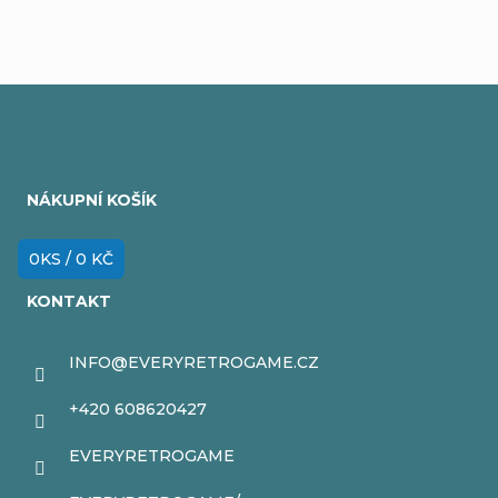
Z
á
NÁKUPNÍ KOŠÍK
p
a
0
KS /
0 KČ
t
KONTAKT
í
INFO
@
EVERYRETROGAME.CZ
+420 608620427
EVERYRETROGAME