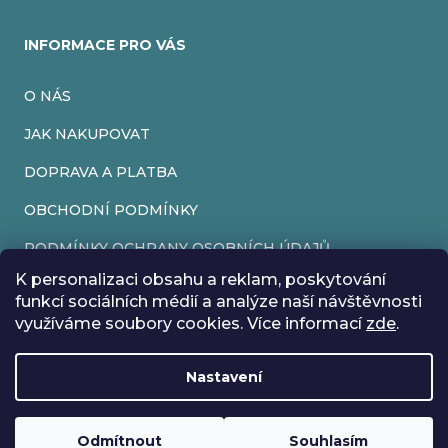
INFORMACE PRO VÁS
O NÁS
JAK NAKUPOVAT
DOPRAVA A PLATBA
OBCHODNÍ PODMÍNKY
PODMÍNKY OCHRANY OSOBNÍCH ÚDAJŮ
K personalizaci obsahu a reklam, poskytování
VRÁCENÍ ZBOŽÍ
funkcí sociálních médií a analýze naší návštěvnosti
využíváme soubory cookies. Více informací
zde
.
REKLAMACE
Nastavení
Vytvořil Shoptet
Rádi bychom vás informovali, že od 17. 7. do 24. 7. včetně
Copyright 2026
EveryRetroGame
. Všechna práva vyhrazena.
Upravit nastavení cookies
máme z důvodu dovolené zavřeno. Všechny objednávky
Loading
..
budou vyřízeny co nejdříve od 27. 7. :) Přejeme vám krásné
Odmítnout
Souhlasím