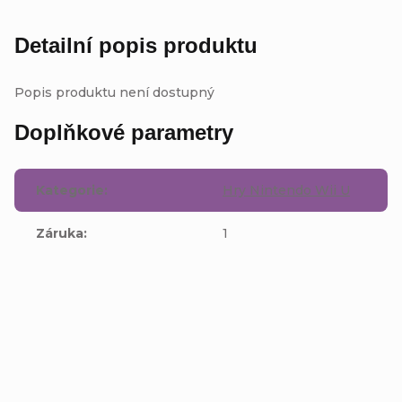
Detailní popis produktu
Popis produktu není dostupný
Doplňkové parametry
Kategorie
:
Hry Nintendo Wii U
Záruka
:
1
Buďte první, kdo napíše příspěvek k této položce.
Přidat komentář