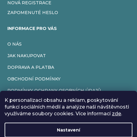
NOVÁ REGISTRACE
ZAPOMENUTÉ HESLO
INFORMACE PRO VÁS
O NÁS
JAK NAKUPOVAT
DOPRAVA A PLATBA
OBCHODNÍ PODMÍNKY
PODMÍNKY OCHRANY OSOBNÍCH ÚDAJŮ
K personalizaci obsahu a reklam, poskytování
VRÁCENÍ ZBOŽÍ
funkcí sociálních médií a analýze naší návštěvnosti
využíváme soubory cookies. Více informací
zde
.
REKLAMACE
Nastavení
Vytvořil Shoptet