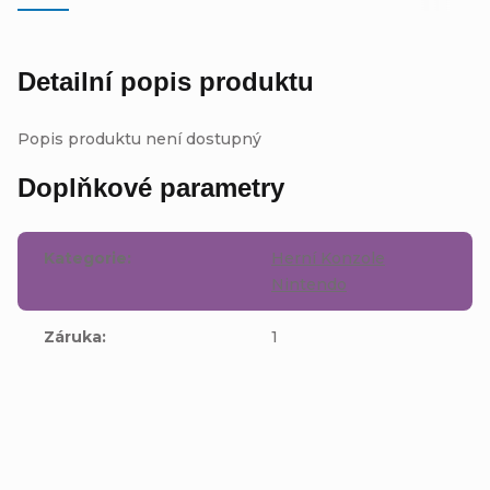
Detailní popis produktu
Popis produktu není dostupný
Doplňkové parametry
Kategorie
:
Herní Konzole
Nintendo
Záruka
:
1
Buďte první, kdo napíše příspěvek k této položce.