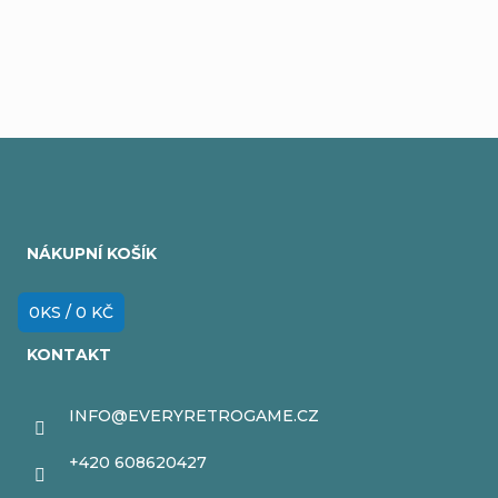
Přidat komentář
Z
á
NÁKUPNÍ KOŠÍK
p
a
0
KS /
0 KČ
t
KONTAKT
í
INFO
@
EVERYRETROGAME.CZ
+420 608620427