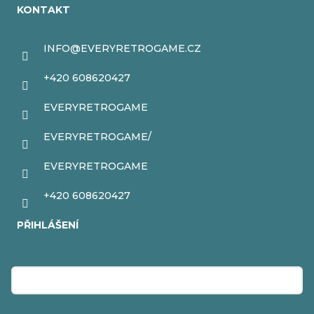
t
KONTAKT
í
INFO
@
EVERYRETROGAME.CZ
+420 608620427
EVERYRETROGAME
EVERYRETROGAME/
EVERYRETROGAME
+420 608620427
PŘIHLÁŠENÍ
E-mail