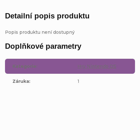
Detailní popis produktu
Popis produktu není dostupný
Doplňkové parametry
Kategorie
:
Hry Nintendo DS
Záruka
:
1
Přidat komentář
V