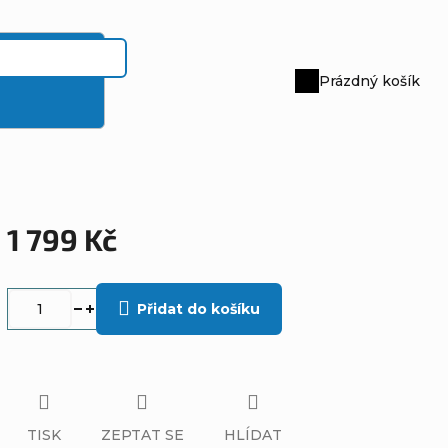
Prázdný košík
Nákupní
košík
1 799 Kč
Měrná
cena:
Přidat do košíku
TISK
ZEPTAT SE
HLÍDAT