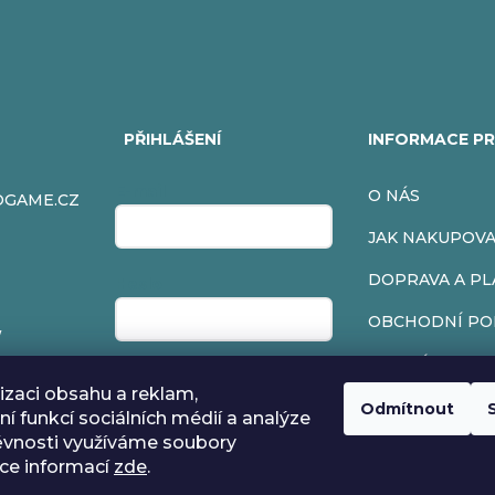
PŘIHLÁŠENÍ
INFORMACE PR
E-mail
O NÁS
OGAME.CZ
JAK NAKUPOV
DOPRAVA A PL
Heslo
OBCHODNÍ PO
/
PODMÍNKY OC
Přihlásit se
izaci obsahu a reklam,
VRÁCENÍ ZBOŽ
Odmítnout
í funkcí sociálních médií a analýze
ěvnosti využíváme soubory
NOVÁ REGISTRACE
REKLAMACE
íce informací
zde
.
ZAPOMENUTÉ HESLO