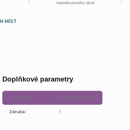
nepoškozeného zboží
H MÍST
Doplňkové parametry
Kategorie
:
Hry Nintendo 64
Záruka
:
1