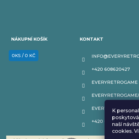
Z
á
NÁKUPNÍ KOŠÍK
KONTAKT
p
0
KS /
0 KČ
INFO
@
EVERYRETR
a
+420 608620427
t
EVERYRETROGAME
í
EVERYRETROGAME
EVERYRETROGAME
K personal
poskytován
+420 608620427
naší návšt
cookies. V