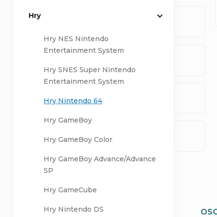
Hry
a
Hry NES Nintendo
n
Entertainment System
n
Hry SNES Super Nintendo
Entertainment System
í
Hry Nintendo 64
p
Hry GameBoy
a
Hry GameBoy Color
n
Hry GameBoy Advance/Advance
SP
e
Hry GameCube
l
Hry Nintendo DS
OSO