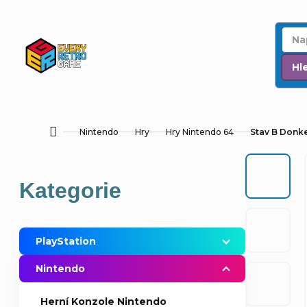
Přejít
na
obsah
Hl
Nintendo
Hry
Hry Nintendo 64
Stav B Donk
Domů
P
Přeskočit
Kategorie
o
kategorie
s
PlayStation
t
Nintendo
r
Herní Konzole Nintendo