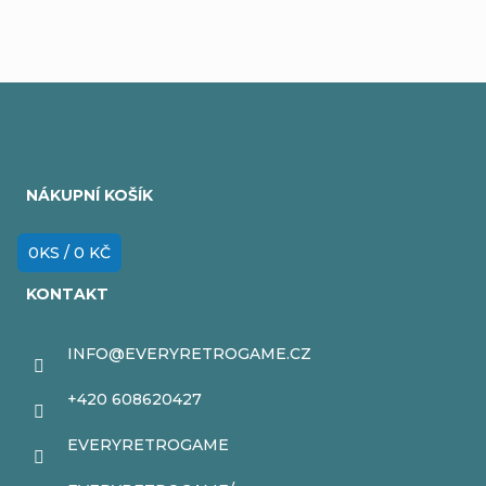
Z
á
NÁKUPNÍ KOŠÍK
p
a
0
KS /
0 KČ
t
KONTAKT
í
INFO
@
EVERYRETROGAME.CZ
+420 608620427
EVERYRETROGAME