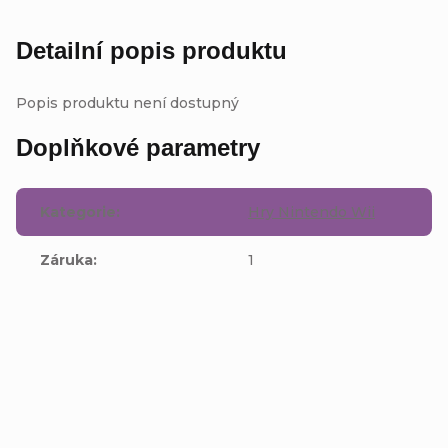
Detailní popis produktu
Popis produktu není dostupný
Doplňkové parametry
Kategorie
:
Hry Nintendo Wii
Záruka
:
1
Buďte první, kdo napíše příspěvek k této položce.
Přidat komentář